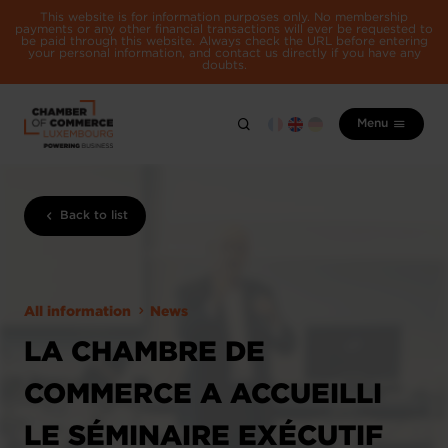
This website is for information purposes only. No membership
payments or any other financial transactions will ever be requested to
be paid through this website. Always check the URL before entering
your personal information, and contact us directly if you have any
doubts.
Menu
Back to list
All information
News
LA CHAMBRE DE
COMMERCE A ACCUEILLI
LE SÉMINAIRE EXÉCUTIF