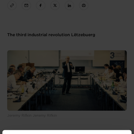
The third industrial revolution Lëtzebuerg
Jeremy Rifkin Jeremy Rifkin
A l’occasion du séminaire exécutif du projet de la