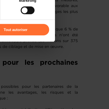
de l'indexation (25 %). Ces mesures,
Marketing
) peuvent être affectées en
s eu un effet redistributif favorable aux
ont aussi bénéficié aux ménages les plus
s et frontaliers.
r l’icône flottante en bas à
es vulnérables n'a représenté que 6 % de
Tout autoriser
 et les aides aux entreprises n'ont été
amenés à traiter vos données
enveloppe prévue (23 millions sur 375
de protection des données
ltés de ciblage et de mise en œuvre.
s pour les prochaines
s possibles pour les partenaires de la
une les avantages, les risques et la
que :