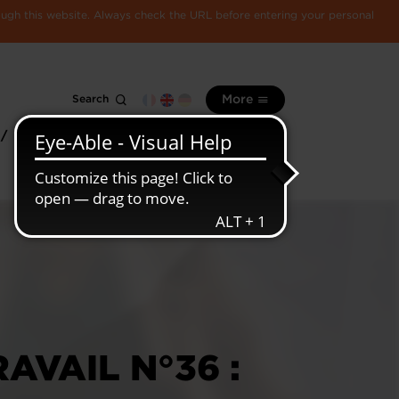
rough this website. Always check the URL before entering your personal
Search
More
 /
All
Luxembourg
information
economy
AVAIL N°36 :