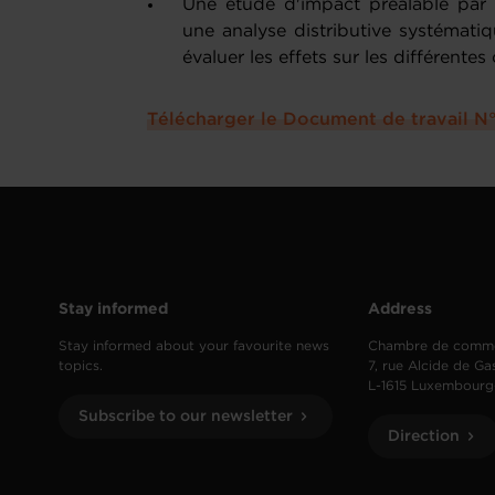
Une étude d'impact préalable pa
une analyse distributive systémati
évaluer les effets sur les différente
Télécharger le Document de travail N
Stay informed
Address
Stay informed about your favourite news
Chambre de comm
topics.
7, rue Alcide de Ga
L-1615 Luxembourg
Subscribe to our newsletter
Direction