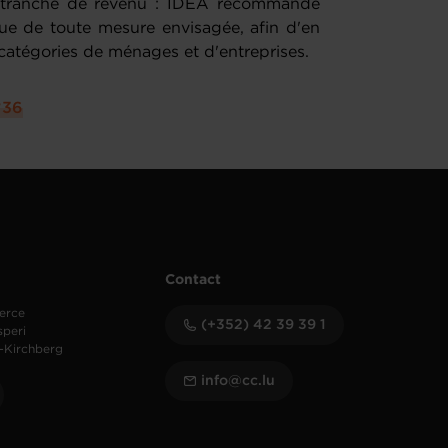
r tranche de revenu : IDEA recommande
que de toute mesure envisagée, afin d'en
s catégories de ménages et d'entreprises.
°36
Contact
erce
(+352) 42 39 39 1
speri
-Kirchberg
info@cc.lu