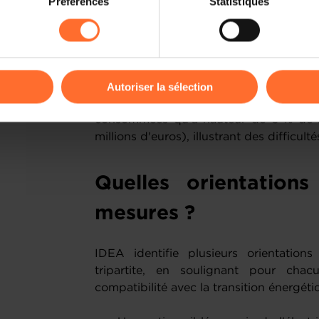
énergie (28 %) et la compensation 
Préférences
Statistiques
rences de lecture vidéo, personnalisation de l’affichage du site
essentiellement universelles, ont certe
kies ou des cookies non nécessaires.
ménages des quintiles inférieurs, mais 
aisés et, pour certaines, aux non-résident
odifier ou retirer votre consentement à tout moment en cliquant su
À l'inverse, le soutien ciblé aux ménag
Autoriser la sélection
l'effort total (190 millions d'euros),
ions sur la manière dont nous utilisons lescookies et sommes 
consommées qu'à hauteur de 6 % de l'
onsulter notre
Charte d’usage des cookies
et notre
Politique 
millions d'euros), illustrant des difficu
Quelles orientation
mesures ?
IDEA identifie plusieurs orientation
tripartite, en soulignant pour chac
compatibilité avec la transition énergéti