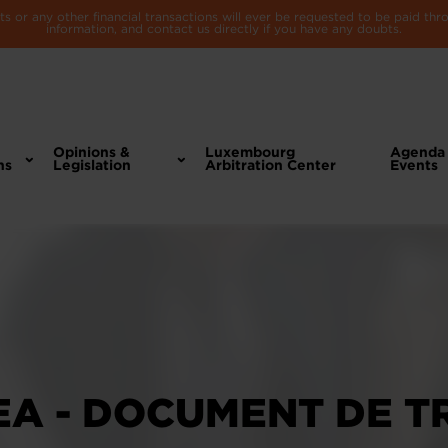
 or any other financial transactions will ever be requested to be paid th
information, and contact us directly if you have any doubts.
Opinions &
Luxembourg
Agenda
ns
Legislation
Arbitration Center
Events
A - DOCUMENT DE TR