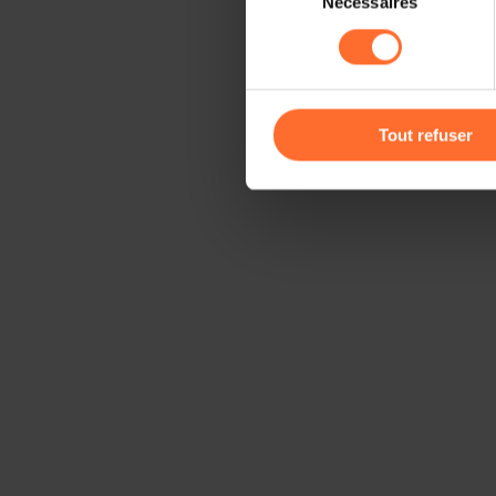
Nécessaires
du
sociaux, sauvegarde des préfé
consentement
cas de refus de tous les coo
Vous avez la possibilité de m
gauche de chaque page.
Tout refuser
Pour de plus amples informat
personnelles, vous pouvez c
personnelles
.