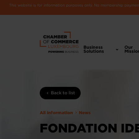
This website is for information purposes only. No membership payments
Business
Our
Solutions
Missio
Back to list
All information
News
FONDATION IDE