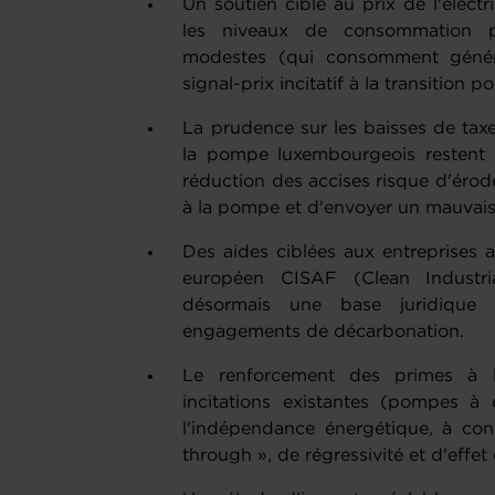
Un soutien ciblé au prix de l'électri
les niveaux de consommation p
modestes (qui consomment génér
signal-prix incitatif à la transition
La prudence sur les baisses de taxes
la pompe luxembourgeois restent i
réduction des accises risque d'érode
à la pompe et d'envoyer un mauvais s
Des aides ciblées aux entreprises a
européen CISAF (Clean Industri
désormais une base juridique
engagements de décarbonation.
Le renforcement des primes à l
incitations existantes (pompes à 
l'indépendance énergétique, à cond
through », de régressivité et d'effet