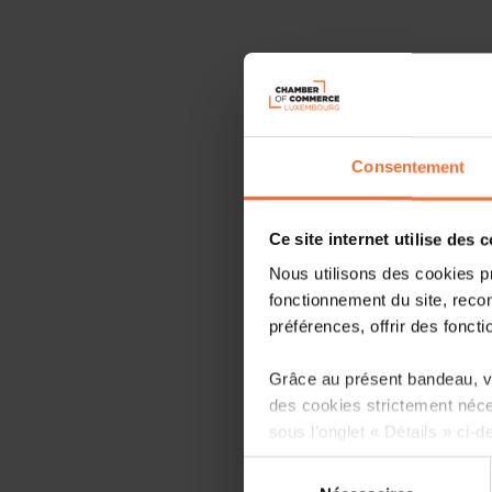
Consentement
Ce site internet utilise des 
Nous utilisons des cookies p
fonctionnement du site, recon
préférences, offrir des foncti
Grâce au présent bandeau, vo
des cookies strictement néce
sous l’onglet « Détails » ci-d
Sélection
Il est précisé que la navigati