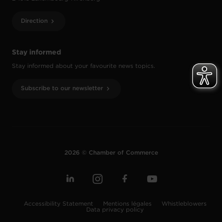
Direction
Stay informed
Stay informed about your favourite news topics.
Subscribe to our newsletter
2026 © Chamber of Commerce
Accessibility Statement
Mentions légales
Whistleblowers
Data privacy policy