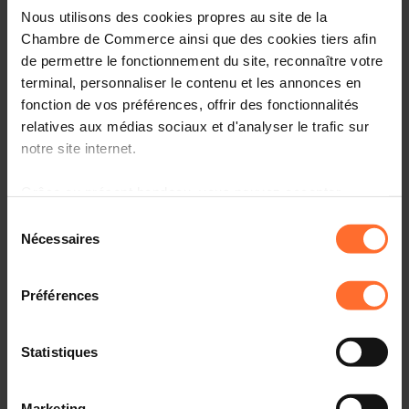
Nous utilisons des cookies propres au site de la
Chambre de Commerce ainsi que des cookies tiers afin
de permettre le fonctionnement du site, reconnaître votre
terminal, personnaliser le contenu et les annonces en
fonction de vos préférences, offrir des fonctionnalités
relatives aux médias sociaux et d'analyser le trafic sur
notre site internet.
Grâce au présent bandeau, vous pouvez accepter,
refuser ou configurer les cookies selon vos préférences,
Sélection
à l’exception des cookies strictement nécessaires au
Nécessaires
du
fonctionnement du site. Une description des différents
consentement
cookies est accessible sous l’onglet « Détails » ci-
Préférences
dessus.
Individualisation et (fausse) modestie des revenus :
Il est précisé que la navigation sur le site et certaines
Statistiques
quelques réflexions sur l’entretien du ministre des
fonctionnalités (ex : lecture de vidéos, partage sur les
Finances avec Télécran dans le cadre de leur série d’été
réseaux sociaux, sauvegarde des préférences de lecture
St(r)andpunkt.
Marketing