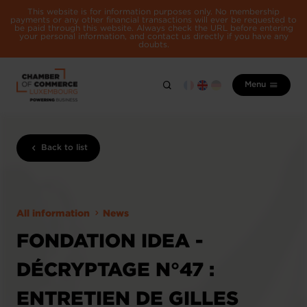
This website is for information purposes only. No membership
payments or any other financial transactions will ever be requested to
be paid through this website. Always check the URL before entering
your personal information, and contact us directly if you have any
doubts.
Menu
Back to list
All information
News
FONDATION IDEA -
DÉCRYPTAGE N°47 :
ENTRETIEN DE GILLES