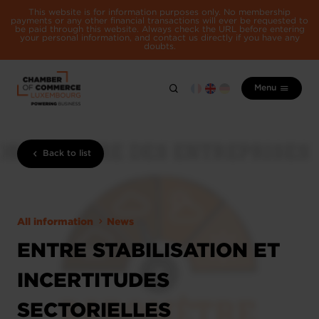
This website is for information purposes only. No membership
payments or any other financial transactions will ever be requested to
be paid through this website. Always check the URL before entering
your personal information, and contact us directly if you have any
doubts.
Menu
Back to list
All information
News
ENTRE STABILISATION ET
INCERTITUDES
SECTORIELLES