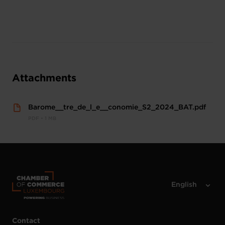
Attachments
Barome__tre_de_l_e__conomie_S2_2024_BAT.pdf
PDF • 1 MB
Contact