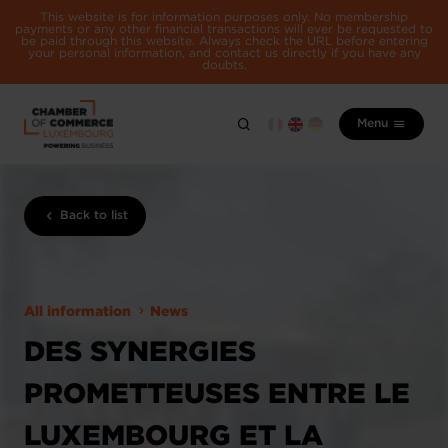
This website is for information purposes only. No membership
payments or any other financial transactions will ever be requested to
be paid through this website. Always check the URL before entering
your personal information, and contact us directly if you have any
doubts.
Menu
Back to list
All information
News
DES SYNERGIES
PROMETTEUSES ENTRE LE
LUXEMBOURG ET LA