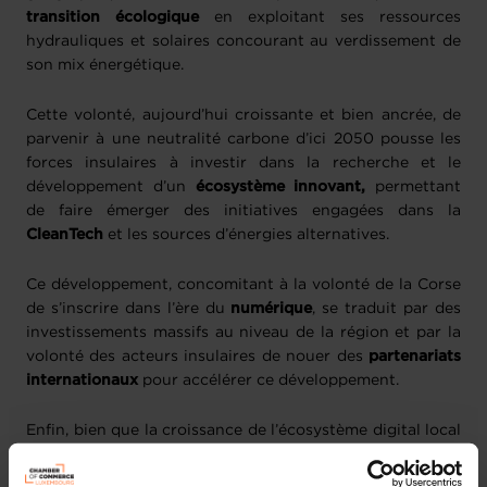
transition écologique
en exploitant ses ressources
hydrauliques et solaires concourant au verdissement de
son mix énergétique.
Cette volonté, aujourd’hui croissante et bien ancrée, de
parvenir à une neutralité carbone d’ici 2050 pousse les
forces insulaires à investir dans la recherche et le
développement d’un
écosystème innovant,
permettant
de faire émerger des initiatives engagées dans la
CleanTech
et les sources d’énergies alternatives.
Ce développement, concomitant à la volonté de la Corse
de s’inscrire dans l’ère du
numérique
, se traduit par des
investissements massifs au niveau de la région et par la
volonté des acteurs insulaires de nouer des
partenariats
internationaux
pour accélérer ce développement.
Enfin, bien que la croissance de l’écosystème digital local
tende à atténuer les obstacles géographiques rencontrés,
l’insularité demeure une problématique non négligeable,