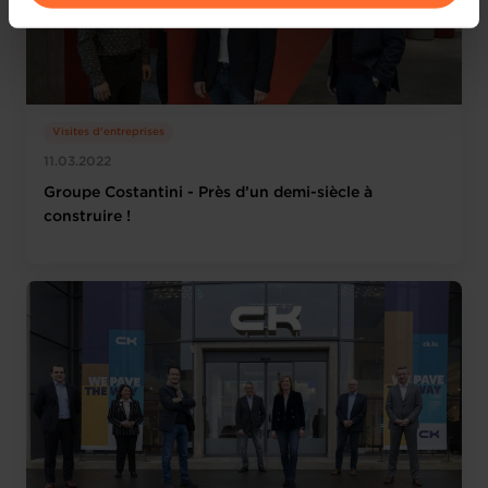
vos données personnelles, vous pouvez consulter notre
Charte d’usage des cookies
et notre
Politique de
protection des données personnelles
.
Visites d'entreprises
11.03.2022
Groupe Costantini - Près d’un demi-siècle à
construire !