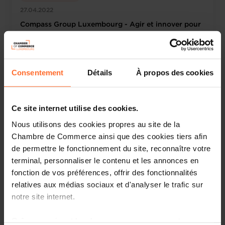
27.04.2022
Compass Group Luxembourg - Agir et innover pour
faciliter le quotidien durablement !
Consentement
Détails
À propos des cookies
Ce site internet utilise des cookies.
Nous utilisons des cookies propres au site de la
Chambre de Commerce ainsi que des cookies tiers afin
de permettre le fonctionnement du site, reconnaître votre
terminal, personnaliser le contenu et les annonces en
fonction de vos préférences, offrir des fonctionnalités
Visites d'entreprises
relatives aux médias sociaux et d'analyser le trafic sur
13.04.2022
notre site internet.
EBRC - Un modèle d’excellence unique
Grâce au présent bandeau, vous pouvez accepter,