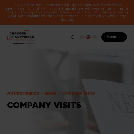
This website is for information purposes only. No membership
payments or any other financial transactions will ever be requested to
be paid through this website. Always check the URL before entering
your personal information, and contact us directly if you have any
doubts.
Menu
All information
News
Company visits
COMPANY VISITS