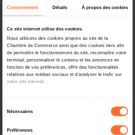
Consentement
Détails
À propos des cookies
Ce site internet utilise des cookies.
Nous utilisons des cookies propres au site de la
Chambre de Commerce ainsi que des cookies tiers afin
de permettre le fonctionnement du site, reconnaître votre
terminal, personnaliser le contenu et les annonces en
Who has never dreamed of optimizing their weight?
fonction de vos préférences, offrir des fonctionnalités
André Wilmes and his company Rafinex live by the motto
relatives aux médias sociaux et d'analyser le trafic sur
"less is more". Their engineering design software, based
notre site internet.
on a whole new research in mathematics, optimizes
products such as cars, airplanes, robots etc. Discover
Grâce au présent bandeau, vous pouvez accepter,
how Rafinex is revolutionizing the future of industrial
refuser ou configurer les cookies selon vos préférences,
design and working on brand new products like air taxis!
Sélection
à l’exception des cookies strictement nécessaires au
Nécessaires
du
The ‘Startup Corner’ is a monthly podcast in
fonctionnement du site. Une description des différents
consentement
Luxembourgish about startups and innovation in
cookies est accessible sous l’onglet « Détails » ci-
Préférences
Luxembourg, presented by the House of Startups
dessus.