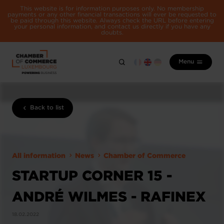
This website is for information purposes only. No membership
payments or any other financial transactions will ever be requested to
be paid through this website. Always check the URL before entering
your personal information, and contact us directly if you have any
doubts.
Menu
Back to list
All information
News
Chamber of Commerce
STARTUP CORNER 15 -
ANDRÉ WILMES - RAFINEX
18.02.2022