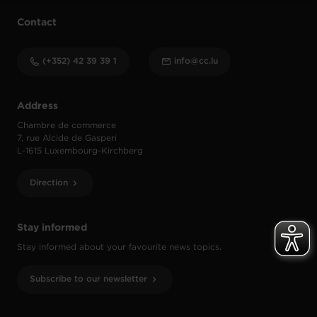
Contact
(+352) 42 39 39 1
info@cc.lu
Address
Chambre de commerce
7, rue Alcide de Gasperi
L-1615 Luxembourg-Kirchberg
Direction
Stay informed
Stay informed about your favourite news topics.
Subscribe to our newsletter