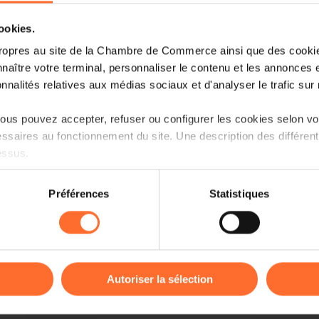
cookies.
ropres au site de la Chambre de Commerce ainsi que des cookies
naître votre terminal, personnaliser le contenu et les annonces 
onnalités relatives aux médias sociaux et d'analyser le trafic sur n
us pouvez accepter, refuser ou configurer les cookies selon vos
ssaires au fonctionnement du site. Une description des différen
essus.
on sur le site et certaines fonctionnalités (ex : lecture de vidéos,
Depuis le 1er février 2021, pour lutter co
Préférences
Statistiques
rences de lecture vidéo, personnalisation de l’affichage du site
illicite d'explosifs artisanaux dans l
kies ou des cookies non nécessaires.
peuvent plus être commercialisés auprè
odifier ou retirer votre consentement à tout moment en cliquant su
Le
règlement (UE) 2019/1148 du Par
juin 2019 relatif à la commercialisa
Autoriser la sélection
d'explosifs, modifiant le règlemen
ions sur la manière dont nous utilisons lescookies et sommes 
règlement (UE) no 98/2013
établit des