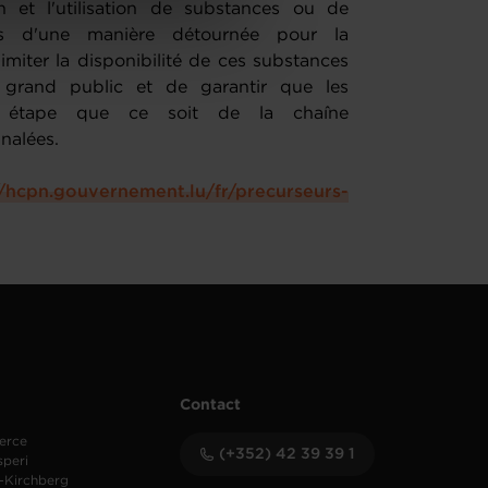
de protection des données
ion et l'utilisation de substances ou de
sés d'une manière détournée pour la
n limiter la disponibilité de ces substances
rand public et de garantir que les
ue étape que ce soit de la chaîne
nalées.
//hcpn.gouvernement.lu/fr/precurseurs-
Contact
erce
(+352) 42 39 39 1
speri
-Kirchberg