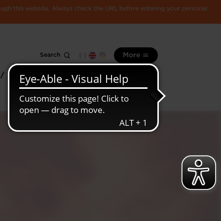
rough this website. Always check the URL before entering your personal
Search
More
 /
All
Luxembourg
information
economy