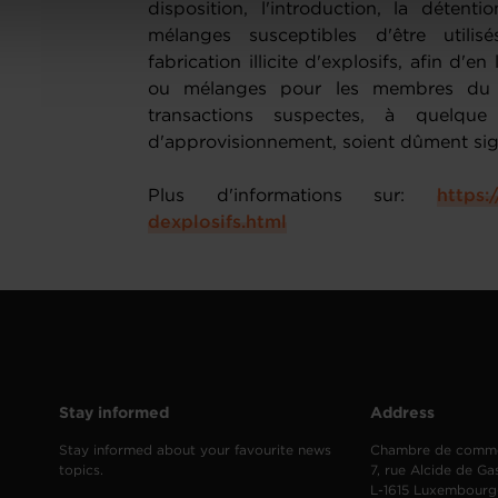
onsulter notre
Charte d’usage des cookies
et notre
Politique 
disposition, l'introduction, la détent
mélanges susceptibles d'être utili
fabrication illicite d'explosifs, afin d'e
ou mélanges pour les membres du g
transactions suspectes, à quelq
d'approvisionnement, soient dûment sig
Plus d'informations sur:
https:
dexplosifs.html
Stay informed
Address
Stay informed about your favourite news
Chambre de comm
topics.
7, rue Alcide de Ga
L-1615 Luxembourg