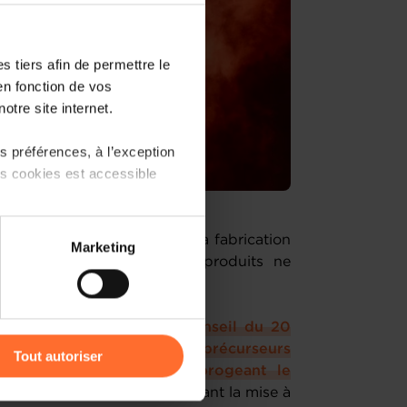
 tiers afin de permettre le
en fonction de vos
otre site internet.
 préférences, à l’exception
ts cookies est accessible
 partage sur les réseaux
ntre le terrorisme et contre la fabrication
Marketing
) peuvent être affectées en
’Union européenne, certains produits ne
s du grand public.
r l’icône flottante en bas à
lement européen et du Conseil du 20
tion et à l'utilisation de précurseurs
Tout autoriser
t (CE) no 1907/2006 et abrogeant le
amenés à traiter vos données
 règles harmonisées concernant la mise à