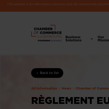
This website is for information purposes only. No membership payments
Business
Our
Solutions
Missio
Back to list
All information
News
Chamber of Comm
RÈGLEMENT EU