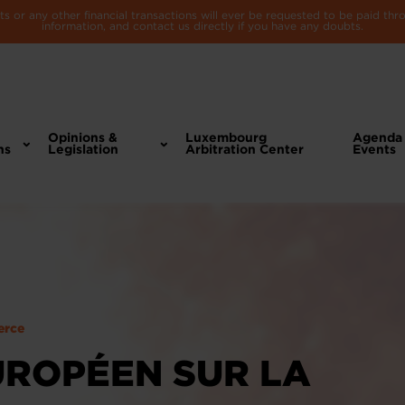
 or any other financial transactions will ever be requested to be paid th
information, and contact us directly if you have any doubts.
Opinions &
Luxembourg
Agenda
ns
Legislation
Arbitration Center
Events
erce
ROPÉEN SUR LA