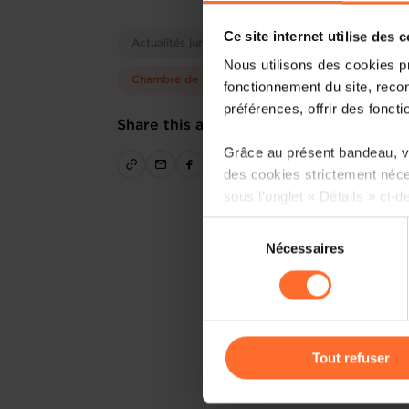
Ce site internet utilise des 
Actualités juridiques
Nous utilisons des cookies p
Chambre de Commerce
fonctionnement du site, recon
préférences, offrir des foncti
Share this article
Grâce au présent bandeau, vo
des cookies strictement néce
sous l’onglet « Détails » ci-d
Sélection
Il est précisé que la navigati
Nécessaires
du
sociaux, sauvegarde des préfé
consentement
cas de refus de tous les coo
Vous avez la possibilité de m
gauche de chaque page.
Tout refuser
Pour de plus amples informat