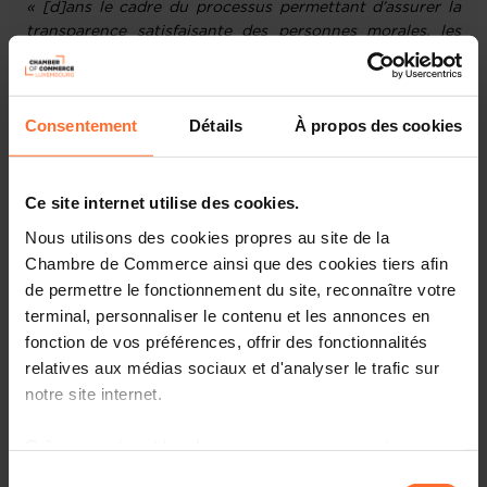
« [d]ans le cadre du processus permettant d’assurer la
transparence satisfaisante des personnes morales, les
pays devraient disposer de mécanismes qui […] évaluent
les risques de blanchiment de capitaux et de financement
du terrorisme liés aux différents types de personnes
Consentement
Détails
À propos des cookies
morales créées dans le pays ».
La méthodologie de cette évaluation verticale des
Ce site internet utilise des cookies.
risques est étroitement liée à l’ENR 2020, mais avec
quelques ajustements.
Nous utilisons des cookies propres au site de la
Chambre de Commerce ainsi que des cookies tiers afin
L'analyse des risques se situe à deux niveaux :
de permettre le fonctionnement du site, reconnaître votre
terminal, personnaliser le contenu et les annonces en
Au premier niveau, le risque d'utilisation abusive des
fonction de vos préférences, offrir des fonctionnalités
entreprises luxembourgeoises à des fins de BC/FT
relatives aux médias sociaux et d'analyser le trafic sur
(les
risques liés au secteur des entreprises
) est
notre site internet.
évalué en fonction de la capacité du Luxembourg à
obtenir et à conserver les informations élémentaires
Grâce au présent bandeau, vous pouvez accepter,
et sur les bénéficiaires effectifs des personnes
morales et constructions juridiques ;
refuser ou configurer les cookies selon vos préférences,
Sélection