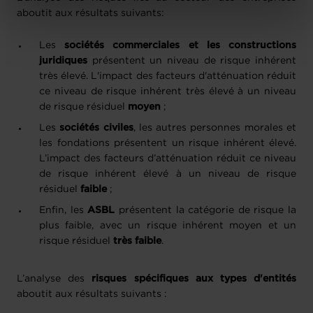
Charte d’usage des cookies
et notre
Politique de
aboutit aux résultats suivants:
protection des données personnelles
.
Les
sociétés commerciales et les constructions
juridiques
présentent un niveau de risque inhérent
très élevé. L'impact des facteurs d'atténuation réduit
ce niveau de risque inhérent très élevé à un niveau
de risque résiduel
moyen
;
Les
sociétés civiles
, les autres personnes morales et
les fondations présentent un risque inhérent élevé.
L’impact des facteurs d’atténuation réduit ce niveau
de risque inhérent élevé à un niveau de risque
résiduel
faible
;
Enfin, les
ASBL
présentent la catégorie de risque la
plus faible, avec un risque inhérent moyen et un
risque résiduel
très faible
.
L’analyse des
risques spécifiques aux types d'entités
aboutit aux résultats suivants :