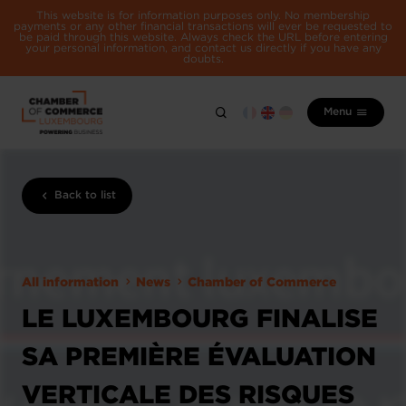
This website is for information purposes only. No membership
payments or any other financial transactions will ever be requested to
be paid through this website. Always check the URL before entering
your personal information, and contact us directly if you have any
doubts.
Menu
Back to list
All information
News
Chamber of Commerce
LE LUXEMBOURG FINALISE
SA PREMIÈRE ÉVALUATION
VERTICALE DES RISQUES