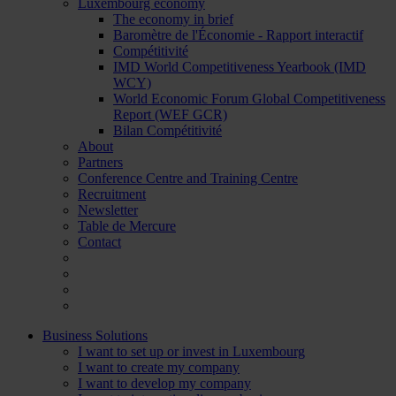
Luxembourg economy
The economy in brief
Baromètre de l'Économie - Rapport interactif
Compétitivité
IMD World Competitiveness Yearbook (IMD
WCY)
World Economic Forum Global Competitiveness
Report (WEF GCR)
Bilan Compétitivité
About
Partners
Conference Centre and Training Centre
Recruitment
Newsletter
Table de Mercure
Contact
Business Solutions
I want to set up or invest in Luxembourg
I want to create my company
I want to develop my company