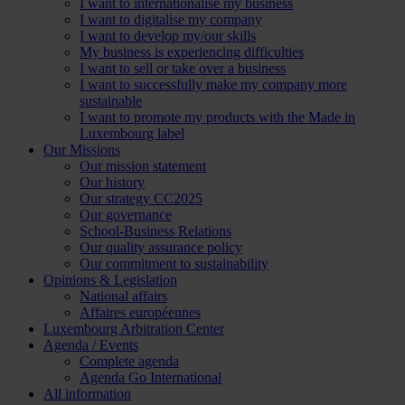
I want to internationalise my business
I want to digitalise my company
I want to develop my/our skills
My business is experiencing difficulties
I want to sell or take over a business
I want to successfully make my company more
sustainable
I want to promote my products with the Made in
Luxembourg label
Our Missions
Our mission statement
Our history
Our strategy CC2025
Our governance
School-Business Relations
Our quality assurance policy
Our commitment to sustainability
Opinions & Legislation
National affairs
Affaires européennes
Luxembourg Arbitration Center
Agenda / Events
Complete agenda
Agenda Go International
All information