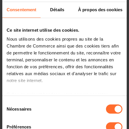
Consentement
Détails
À propos des cookies
Ce site internet utilise des cookies.
Nous utilisons des cookies propres au site de la
Chambre de Commerce ainsi que des cookies tiers afin
de permettre le fonctionnement du site, reconnaître votre
terminal, personnaliser le contenu et les annonces en
fonction de vos préférences, offrir des fonctionnalités
relatives aux médias sociaux et d'analyser le trafic sur
In the press
notre site internet.
Fiscalité - La facturation électronique s'étendra aux échanges
Grâce au présent bandeau, vous pouvez accepter,
entre entreprises
refuser ou configurer les cookies selon vos préférences,
Sélection
Read more
à l’exception des cookies strictement nécessaires au
Nécessaires
du
fonctionnement du site. Une description des différents
consentement
cookies est accessible sous l’onglet « Détails » ci-
Préférences
dessus.