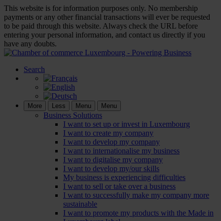
This website is for information purposes only. No membership
payments or any other financial transactions will ever be requested
to be paid through this website. Always check the URL before
entering your personal information, and contact us directly if you
have any doubts.
Search
More
Less
Menu
Menu
Business Solutions
I want to set up or invest in Luxembourg
I want to create my company
I want to develop my company
I want to internationalise my business
I want to digitalise my company
I want to develop my/our skills
My business is experiencing difficulties
I want to sell or take over a business
I want to successfully make my company more
sustainable
I want to promote my products with the Made in