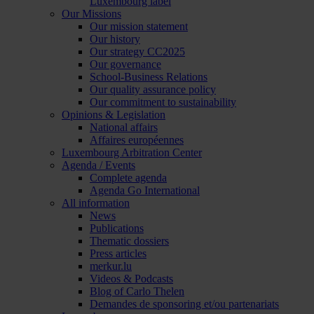
Luxembourg label
Our Missions
Our mission statement
Our history
Our strategy CC2025
Our governance
School-Business Relations
Our quality assurance policy
Our commitment to sustainability
Opinions & Legislation
National affairs
Affaires européennes
Luxembourg Arbitration Center
Agenda / Events
Complete agenda
Agenda Go International
All information
News
Publications
Thematic dossiers
Press articles
merkur.lu
Videos & Podcasts
Blog of Carlo Thelen
Demandes de sponsoring et/ou partenariats