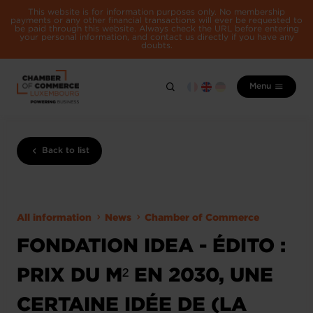
This website is for information purposes only. No membership
payments or any other financial transactions will ever be requested to
be paid through this website. Always check the URL before entering
your personal information, and contact us directly if you have any
doubts.
Menu
Back to list
All information
News
Chamber of Commerce
FONDATION IDEA - ÉDITO :
PRIX DU M² EN 2030, UNE
CERTAINE IDÉE DE (LA