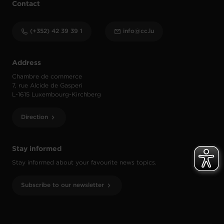
Contact
(+352) 42 39 39 1
info@cc.lu
Address
Chambre de commerce
7, rue Alcide de Gasperi
L-1615 Luxembourg-Kirchberg
Direction
Stay informed
Stay informed about your favourite news topics.
Subscribe to our newsletter