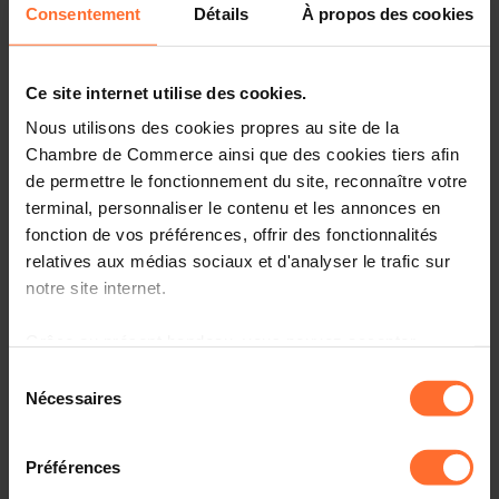
Consentement
Détails
À propos des cookies
Share this article
Ce site internet utilise des cookies.
Nous utilisons des cookies propres au site de la
Chambre de Commerce ainsi que des cookies tiers afin
de permettre le fonctionnement du site, reconnaître votre
terminal, personnaliser le contenu et les annonces en
fonction de vos préférences, offrir des fonctionnalités
relatives aux médias sociaux et d'analyser le trafic sur
notre site internet.
Grâce au présent bandeau, vous pouvez accepter,
refuser ou configurer les cookies selon vos préférences,
Sélection
à l’exception des cookies strictement nécessaires au
Nécessaires
du
fonctionnement du site. Une description des différents
Présenter ce graphique à 9 collègues économistes et leur
consentement
cookies est accessible sous l’onglet « Détails » ci-
demander quel sera selon eux le prix moyen du m2 au
Préférences
Luxembourg en 2030 c’est se rendre compte qu’ils
dessus.
s’attendent à ce qu’il passe de 7.564 euros en 2020 à