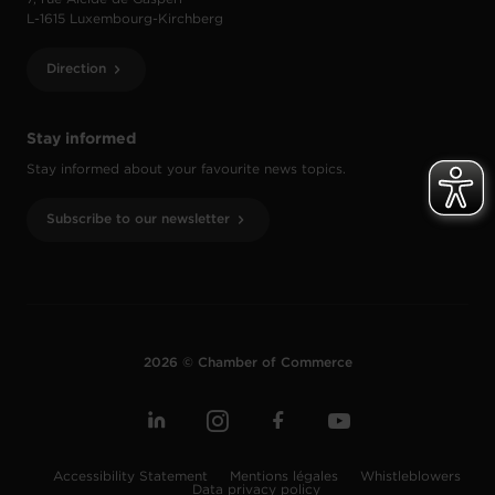
L-1615 Luxembourg-Kirchberg
Direction
Stay informed
Stay informed about your favourite news topics.
Subscribe to our newsletter
2026 © Chamber of Commerce
Accessibility Statement
Mentions légales
Whistleblowers
Data privacy policy