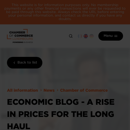
This website is for information purposes only. No membership
payments or any other financial transactions will ever be requested to
be paid through this website. Always check the URL before entering
your personal information, and contact us directly if you have any
doubts.
Menu
Back to list
All information
News
Chamber of Commerce
ECONOMIC BLOG - A RISE
IN PRICES FOR THE LONG
HAUL