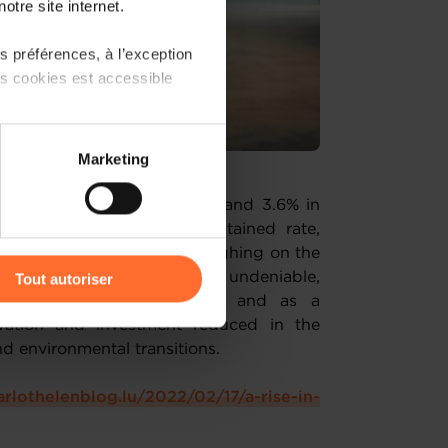
otre site internet.
 préférences, à l’exception
ts cookies est accessible
 partage sur les réseaux
Marketing
) peuvent être affectées en
ed at 4.1% in December 2021 and 3.6% in
prices continues at a sustained rate,
r l’icône flottante en bas à
Luxembourg economy and weighing on the
on their competitiveness is undeniable,
Tout autoriser
s and profitability decline, and as a
amenés à traiter vos données
ovation and investment reduced in the
de protection des données
nd environmental transitions.
arlothelenblog.lu/2022/02/17/a-rise-in-