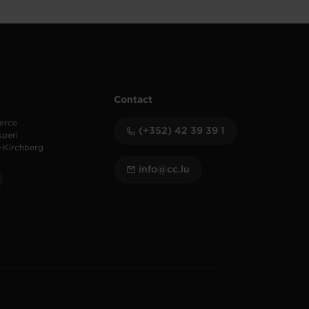
Contact
erce
(+352) 42 39 39 1
speri
-Kirchberg
info@cc.lu