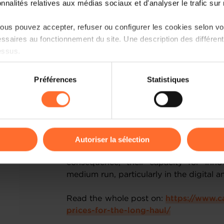
onnalités relatives aux médias sociaux et d'analyser le trafic sur n
us pouvez accepter, refuser ou configurer les cookies selon vos
ssaires au fonctionnement du site. Une description des différen
essus.
on sur le site et certaines fonctionnalités (ex : lecture de vidéos,
Préférences
Statistiques
rences de lecture vidéo, personnalisation de l’affichage du site
kies ou des cookies non nécessaires.
With an annual inflation rate estimat
January 2022 by STATEC, the rise in 
odifier ou retirer votre consentement à tout moment en cliquant su
threatening the consolidation of the 
costs borne by companies. The effect 
Autoriser la sélection
with the latter seeing their margin
ions sur la manière dont nous utilisons lescookies et sommes 
consequence, their capacity for inn
onsulter notre
Charte d’usage des cookies
et notre
Politique 
medium run, particularly in the digital a
Read the whole post on:
https://www.c
prices-for-the-long-haul/