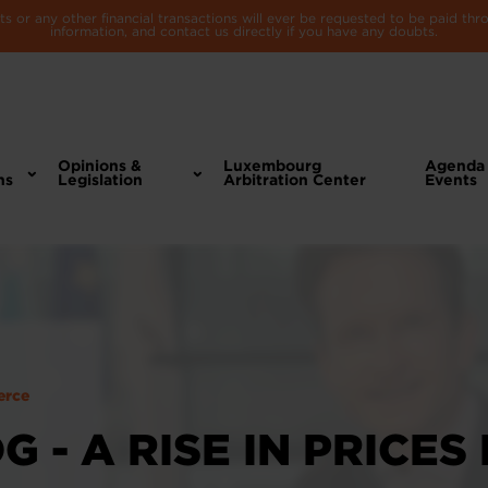
 or any other financial transactions will ever be requested to be paid th
information, and contact us directly if you have any doubts.
Opinions &
Luxembourg
Agenda
ns
Legislation
Arbitration Center
Events
erce
 - A RISE IN PRICES