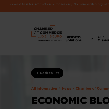
This website is for information purposes only. No membership payments
Business
Our
Solutions
Missio
Back to list
All information
News
Chamber of Comm
ECONOMIC BLOG