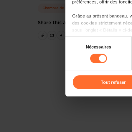
préférences, offrir des foncti
Chambre de Commerce
Grâce au présent bandeau, vo
des cookies strictement néce
Share this article
sous l’onglet « Détails » ci-d
Sélection
Il est précisé que la navigati
Nécessaires
du
sociaux, sauvegarde des préfé
consentement
cas de refus de tous les coo
Vous avez la possibilité de m
gauche de chaque page.
Tout refuser
Pour de plus amples informat
personnelles, vous pouvez c
personnelles
.