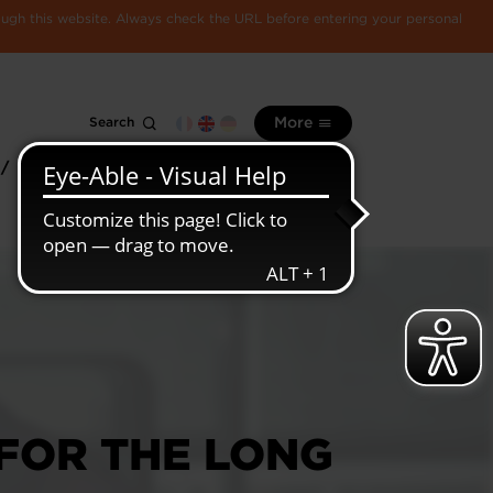
rough this website. Always check the URL before entering your personal
Search
More
 /
All
Luxembourg
information
economy
 FOR THE LONG