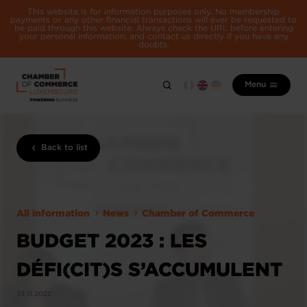
This website is for information purposes only. No membership
payments or any other financial transactions will ever be requested to
be paid through this website. Always check the URL before entering
your personal information, and contact us directly if you have any
doubts.
Menu
Back to list
All information
News
Chamber of Commerce
BUDGET 2023 : LES
DÉFI(CIT)S S’ACCUMULENT
23.11.2022