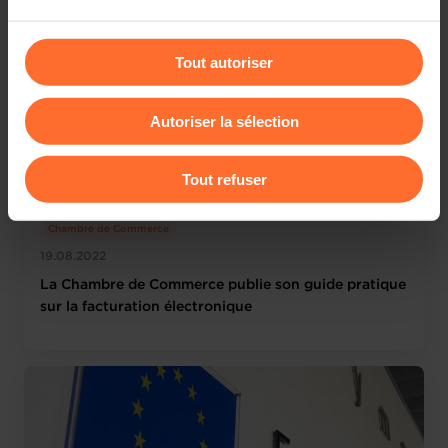
être affectées en cas de refus de tous les cookies ou des
cookies non nécessaires.
Tout autoriser
Vous avez la possibilité de modifier ou retirer votre
consentement à tout moment en cliquant sur l’icône
Autoriser la sélection
flottante en bas à gauche de chaque page.
Pour de plus amples informations sur la manière dont
Tout refuser
nous utilisons lescookies et sommes amenés à traiter
vos données personnelles, vous pouvez consulter notre
Chambre de Commerce
Charte d’usage des cookies
et notre
Politique de
19.08.2022
protection des données personnelles
.
La Chambre de Commerce publie son guide pratique
sur la facturation électronique