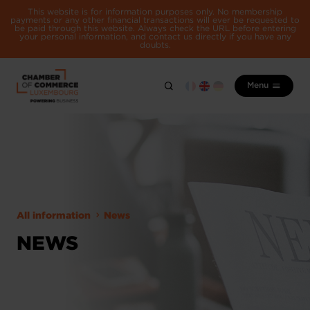
This website is for information purposes only. No membership
payments or any other financial transactions will ever be requested to
be paid through this website. Always check the URL before entering
your personal information, and contact us directly if you have any
doubts.
Menu
All information
News
NEWS