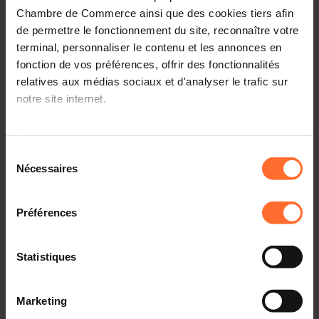
Chambre de Commerce ainsi que des cookies tiers afin
chômage partiel
de permettre le fonctionnement du site, reconnaître votre
terminal, personnaliser le contenu et les annonces en
fonction de vos préférences, offrir des fonctionnalités
relatives aux médias sociaux et d'analyser le trafic sur
notre site internet.
Grâce au présent bandeau, vous pouvez accepter,
refuser ou configurer les cookies selon vos préférences,
Sélection
à l’exception des cookies strictement nécessaires au
Nécessaires
du
fonctionnement du site. Une description des différents
consentement
cookies est accessible sous l’onglet « Détails » ci-
Préférences
News institutionnelles
dessus.
23.08.2022
Il est précisé que la navigation sur le site et certaines
Launch of the 13th edition of fit 4 Start start-up
Statistiques
fonctionnalités (ex : lecture de vidéos, partage sur les
acceleration programme to address innovative,
tech- and data-driven ventures
réseaux sociaux, sauvegarde des préférences de lecture
Marketing
vidéo, personnalisation de l’affichage du site) peuvent