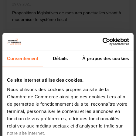
29.09.2021
Propositions législatives de mesures ponctuelles visant à
moderniser le système fiscal
Consentement
Détails
À propos des cookies
Ce site internet utilise des cookies.
Nous utilisons des cookies propres au site de la
Chambre de Commerce ainsi que des cookies tiers afin
de permettre le fonctionnement du site, reconnaître votre
Chambre de Commerce
News institutionnelles
terminal, personnaliser le contenu et les annonces en
10.09.2021
fonction de vos préférences, offrir des fonctionnalités
Digital Services Act – Position
relatives aux médias sociaux et d'analyser le trafic sur
notre site internet.