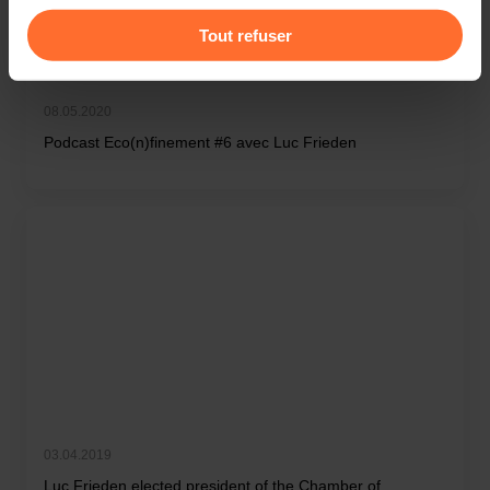
Pour de plus amples informations sur la manière dont
Tout refuser
nous utilisons lescookies et sommes amenés à traiter
vos données personnelles, vous pouvez consulter notre
Charte d’usage des cookies
et notre
Politique de
08.05.2020
protection des données personnelles
.
Podcast Eco(n)finement #6 avec Luc Frieden
03.04.2019
Luc Frieden elected president of the Chamber of