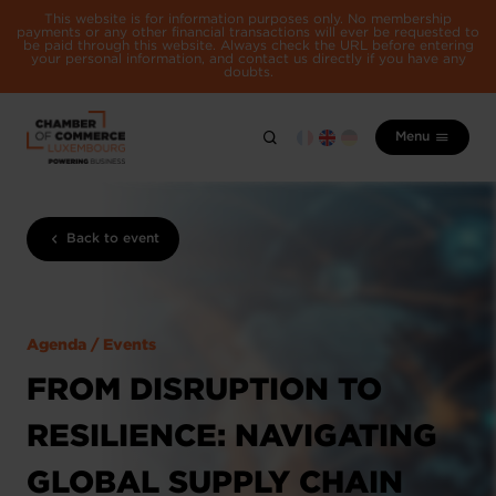
This website is for information purposes only. No membership
payments or any other financial transactions will ever be requested to
be paid through this website. Always check the URL before entering
your personal information, and contact us directly if you have any
doubts.
Menu
Back to event
Agenda / Events
FROM DISRUPTION TO
RESILIENCE: NAVIGATING
GLOBAL SUPPLY CHAIN