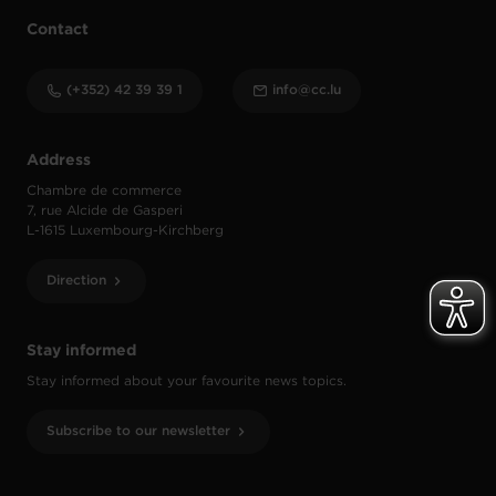
Contact
(+352) 42 39 39 1
info@cc.lu
Address
Chambre de commerce
7, rue Alcide de Gasperi
L-1615 Luxembourg-Kirchberg
Direction
Stay informed
Stay informed about your favourite news topics.
Subscribe to our newsletter