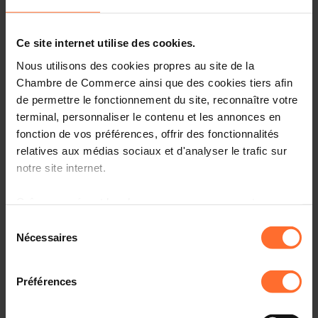
Chamber of Commerce | 7, rue Alcide de Gasperi | L-1615
Share this article
Luxembourg
1 attachment
Ce site internet utilise des cookies.
Nous utilisons des cookies propres au site de la
Chambre de Commerce ainsi que des cookies tiers afin
de permettre le fonctionnement du site, reconnaître votre
From Disruption to
terminal, personnaliser le contenu et les annonces en
Resilience: Navigating
fonction de vos préférences, offrir des fonctionnalités
relatives aux médias sociaux et d'analyser le trafic sur
Global Supply Chain Risks
notre site internet.
Grâce au présent bandeau, vous pouvez accepter,
refuser ou configurer les cookies selon vos préférences,
Sélection
à l’exception des cookies strictement nécessaires au
Nécessaires
du
fonctionnement du site. Une description des différents
consentement
cookies est accessible sous l’onglet « Détails » ci-
Préférences
dessus.
Thank you for your interest. Registration is closed.
Please contact us by e-mail (international@cc.lu) for