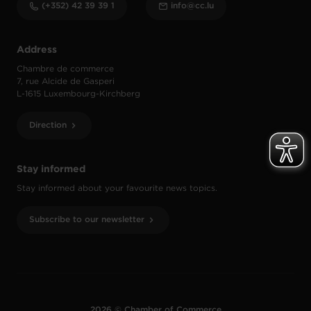
(+352) 42 39 39 1
info@cc.lu
Address
Chambre de commerce
7, rue Alcide de Gasperi
L-1615 Luxembourg-Kirchberg
Direction
Stay informed
Stay informed about your favourite news topics.
Subscribe to our newsletter
2026 © Chamber of Commerce