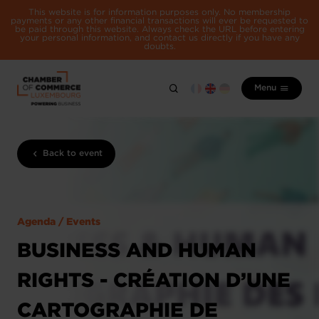
This website is for information purposes only. No membership
payments or any other financial transactions will ever be requested to
be paid through this website. Always check the URL before entering
your personal information, and contact us directly if you have any
doubts.
Menu
Back to event
Agenda / Events
BUSINESS AND HUMAN
RIGHTS - CRÉATION D’UNE
CARTOGRAPHIE DE