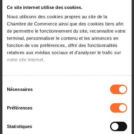
Practical information
Ce site internet utilise des cookies.
Wednesday 22 Apr 2026
Nous utilisons des cookies propres au site de la
Useful links
13h00-14h30
Chambre de Commerce ainsi que des cookies tiers afin
Chambre de Commerce
de permettre le fonctionnement du site, reconnaître votre
Share this article
French
terminal, personnaliser le contenu et les annonces en
fonction de vos préférences, offrir des fonctionnalités
relatives aux médias sociaux et d'analyser le trafic sur
notre site internet.
Business and Human
Grâce au présent bandeau, vous pouvez accepter,
Rights - Création d’une
refuser ou configurer les cookies selon vos préférences,
Sélection
à l’exception des cookies strictement nécessaires au
Nécessaires
du
cartographie de risques
fonctionnement du site. Une description des différents
consentement
en matière des droits
cookies est accessible sous l’onglet « Détails » ci-
Préférences
dessus.
humains – Avancé
Il est précisé que la navigation sur le site et certaines
Statistiques
fonctionnalités (ex : lecture de vidéos, partage sur les