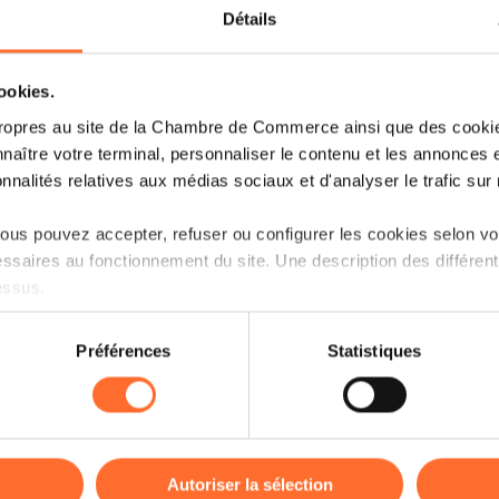
Détails
suivants, nous vous proposons un ate
l’intervenante qui a elle-même été cé
vous son expérience.
cookies.
ropres au site de la Chambre de Commerce ainsi que des cookies
Plan de la session :
naître votre terminal, personnaliser le contenu et les annonces 
onnalités relatives aux médias sociaux et d'analyser le trafic sur n
Comment me préparer pour réussir 
Comment préparer ma première visit
us pouvez accepter, refuser ou configurer les cookies selon vos
?
ssaires au fonctionnement du site. Une description des différen
essus.
Diagnostiquer et me préparer à entr
on sur le site et certaines fonctionnalités (ex : lecture de vidéos,
Préparer l’intégration pour l’acquér
Préférences
Statistiques
rences de lecture vidéo, personnalisation de l’affichage du site
La transaction
kies ou des cookies non nécessaires.
odifier ou retirer votre consentement à tout moment en cliquant su
Inscription ici
Autoriser la sélection