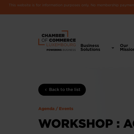
This website is for information purposes only. No membership payments
Business
Our
Solutions
Missio
Back to the list
Agenda / Events
WORKSHOP : A