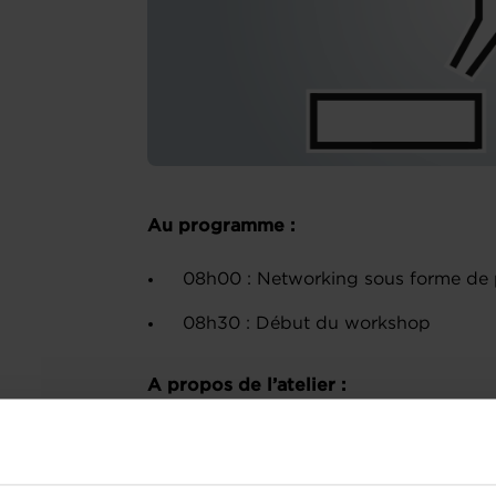
Au programme :
08h00 : Networking sous forme de 
08h30 : Début du workshop
A propos de l’atelier :
Le premier contact avec un cédant n’
cédant ne sait pas non plus à quelle
entretien. Afin d’aider l’un et l’autre à