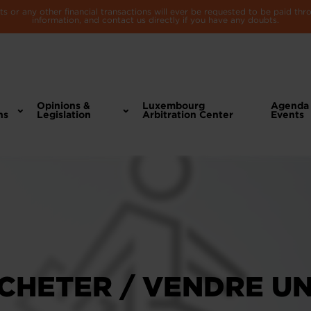
 or any other financial transactions will ever be requested to be paid th
information, and contact us directly if you have any doubts.
Opinions &
Luxembourg
Agenda
ns
Legislation
Arbitration Center
Events
CHETER / VENDRE UN