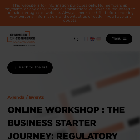
This website is for information purposes only. No membership
payments or any other financial transactions will ever be requested to
be paid through this website. Always check the URL before entering
your personal information, and contact us directly if you have any
doubts.
Menu
Back to the list
Agenda / Events
ONLINE WORKSHOP : THE
BUSINESS STARTER
JOURNEY: REGULATORY