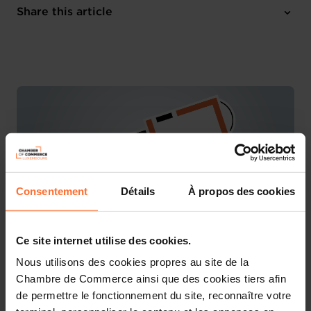
Tuesday 14 Mar 2023
Share this article
10:00 - 12:00
Online workshop
Consentement
Détails
À propos des cookies
Ce site internet utilise des cookies.
Nous utilisons des cookies propres au site de la
You are starting a business from scratch or buying an
Chambre de Commerce ainsi que des cookies tiers afin
existing one in Luxembourg? Let’s get guided by the
de permettre le fonctionnement du site, reconnaître votre
advisors of the House of Entrepreneurship, the single
point of contact for entrepreneurs.