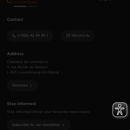
Contact
(+352) 42 39 39 1
info@cc.lu
Address
Chambre de commerce
7, rue Alcide de Gasperi
L-1615 Luxembourg-Kirchberg
Direction
Stay informed
Stay informed about your favourite news topics.
Subscribe to our newsletter