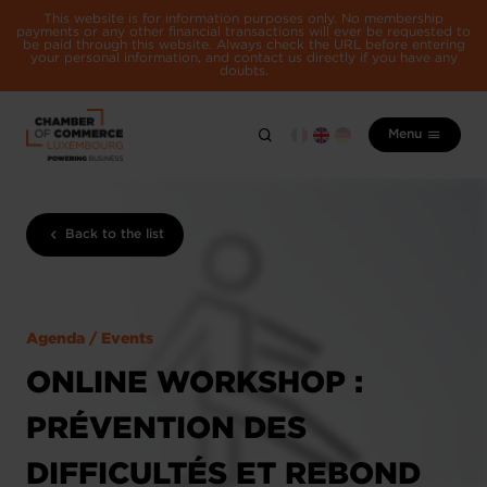
This website is for information purposes only. No membership
payments or any other financial transactions will ever be requested to
be paid through this website. Always check the URL before entering
your personal information, and contact us directly if you have any
doubts.
Menu
Back to the list
Agenda / Events
ONLINE WORKSHOP :
PRÉVENTION DES
DIFFICULTÉS ET REBOND