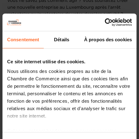
vous ne savez pas comment agir ? Vous souhaitez créer
une nouvelle entreprise au Luxembourg après l'arrêt
volontaire ou involontaire de votre dernière activité ?
Nous vous invitons à participer à notre webinaire
intitulé : "Prévention des difficultés et rebond après un
Consentement
Détails
À propos des cookies
échec ", présenté par les conseillers de la House of
Entrepreneurship. Toute participation est anonyme.
Ce site internet utilise des cookies.
Lors de ce webinaire nous aborderons les points clés
suivants à travers un tutoriel suivi d’une discussion en
Nous utilisons des cookies propres au site de la
direct avec un conseiller:
Chambre de Commerce ainsi que des cookies tiers afin
• Bref panorama de la prévention des difficultés au
de permettre le fonctionnement du site, reconnaître votre
Luxembourg
terminal, personnaliser le contenu et les annonces en
• Anticipation et détection des signaux faibles; outils
fonction de vos préférences, offrir des fonctionnalités
financiers de base.
relatives aux médias sociaux et d'analyser le trafic sur
• Mécanismes amiables et judiciaires pour gérer les
notre site internet.
difficultés : médiation, conciliation, réorganisation
judiciaire...
Grâce au présent bandeau, vous pouvez accepter,
• Gestion de crise : outils pour rebondir, restructuration
de la dette, et rétablissement de la performance.
refuser ou configurer les cookies selon vos préférences,