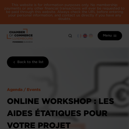
This website is for information purposes only. No membership
payments or any other financial transactions will ever be requested to
be paid through this website. Always check the URL before entering
your personal information, and contact us directly if you have any
doubts.
Menu
Back to the list
Agenda / Events
ONLINE WORKSHOP : LES
AIDES ÉTATIQUES POUR
VOTRE PROJET