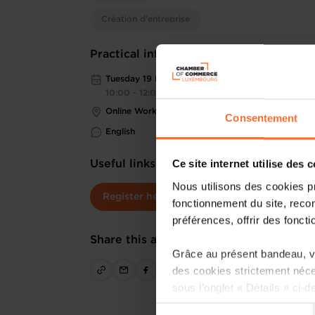
Création d'entreprise
Practical information
Tuesday 19 Nov 2024
10:00 - 12:00
Online Workshop
Consentement
English
Ce site internet utilise des 
Useful links
Nous utilisons des cookies p
Register here
fonctionnement du site, recon
préférences, offrir des foncti
Share this article
Grâce au présent bandeau, vo
des cookies strictement néce
sous l’onglet « Détails » ci-d
Sélection