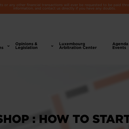
 or any other financial transactions will ever be requested to be paid th
information, and contact us directly if you have any doubts.
Opinions &
Luxembourg
Agenda
ns
Legislation
Arbitration Center
Events
HOP : HOW TO STAR