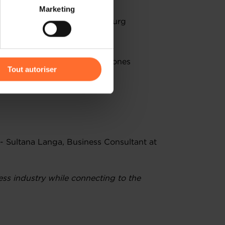
 partage sur les réseaux
Marketing
) peuvent être affectées en
 for entrepreneurs in Luxembourg
nsiderations
r l’icône flottante en bas à
procedure and further milestones
Tout autoriser
amenés à traiter vos données
inutes
de protection des données
- Sultana Langa, Business Consultant at
ess industry while connecting to the