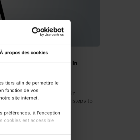
À propos des cookies
ch or buying an existing one in
advisors of the House of
contact for entrepreneurs.
 tiers afin de permettre le
en fonction de vos
he business starter journey in
otre site internet.
m, regulatory framework and steps to
 préférences, à l’exception
ts cookies est accessible