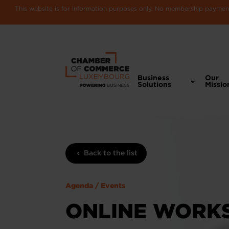
This website is for information purposes only. No membership payments
Business
Our
Solutions
Missio
Back to the list
Agenda / Events
ONLINE WORKS