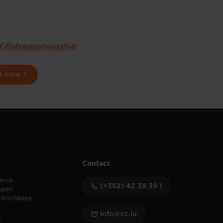
of Entrepreneurship
r here
Contact
erce
(+352) 42 39 39 1
speri
-Kirchberg
info@cc.lu