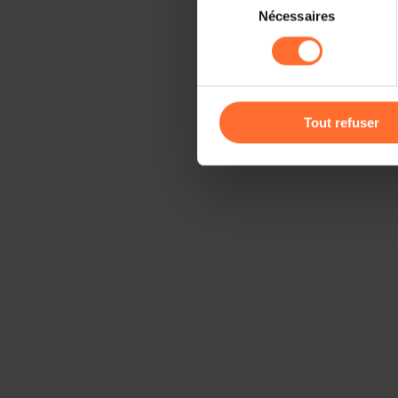
Il est précisé que la navigati
Nécessaires
du
sociaux, sauvegarde des préfé
consentement
cas de refus de tous les coo
Vous avez la possibilité de m
gauche de chaque page.
Tout refuser
Pour de plus amples informat
personnelles, vous pouvez c
personnelles
.