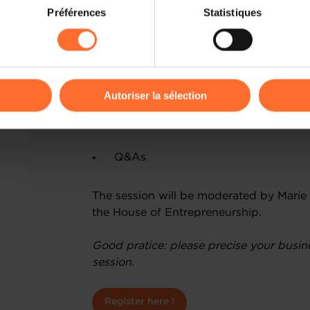
on sur le site et certaines fonctionnalités (ex : lecture de vidéos,
Préférences
Statistiques
rences de lecture vidéo, personnalisation de l’affichage du site
A quick look at support structures
kies ou des cookies non nécessaires.
Key administrative, legal & fiscal co
odifier ou retirer votre consentement à tout moment en cliquant su
Understanding the business permit 
Autoriser la sélection
ions sur la manière dont nous utilisons lescookies et sommes 
Part 2: live talk with an advisor, in 45 m
onsulter notre
Charte d’usage des cookies
et notre
Politique 
Q&As
The session will be moderated by Marie 
the House of Entrepreneurship.
Good pratice: please precise your busin
session.
Register here !