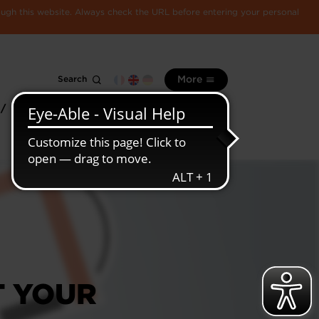
rough this website. Always check the URL before entering your personal
Search
More
 /
All
Luxembourg
information
economy
T YOUR