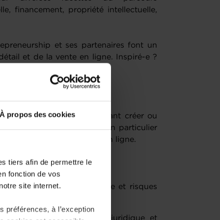
le, financement, propriété intellectuelle,
epreneurship et ses partenaires font un
tail et de la vente en ligne. Inspiré-e ?
ès !
À propos des cookies
le à toute personne souhaitant créer ou
ong terme, au Luxembourg, en particulier
 de détail et de la vente en ligne.
 tiers afin de permettre le
en fonction de vos
otre site internet.
s, les conditions de réussite et risques
entreprise au Luxembourg
 préférences, à l’exception
environnement économique, juridique et