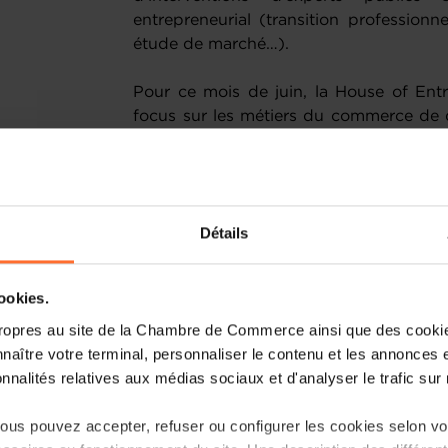
entrepreneurial (transition professionnel
étude de marché…).
Pour ce mois de juin, la House of Entr
focus sur les métiers du commerce de dé
Rejoignez-vous en vous inscrivant ci-apr
Public
Détails
Cette rencontre en région est accessib
reprendre une entreprise, à court ou l
dans le domaine des métiers du commerce
cookies.
ropres au site de la Chambre de Commerce ainsi que des cookies
Objectif
naître votre terminal, personnaliser le contenu et les annonces 
onnalités relatives aux médias sociaux et d'analyser le trafic sur n
Connaître les étapes incontournable
d'échec d'un projet de création d'
us pouvez accepter, refuser ou configurer les cookies selon vos
Identifier les données de votre 