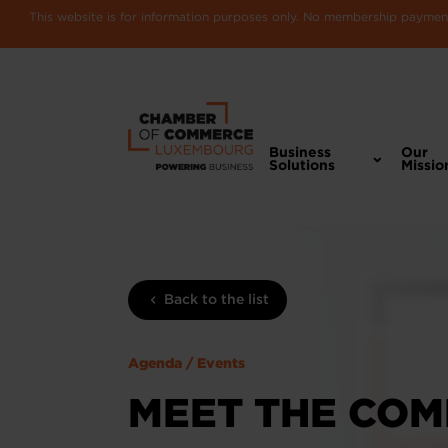
This website is for information purposes only. No membership payments
Business
Our
Solutions
Missio
Back to the list
Agenda / Events
MEET THE COM