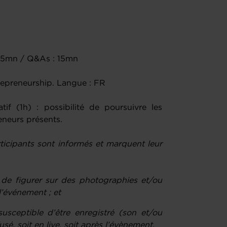
: 45mn / Q&As : 15mn
repreneurship. Langue : FR
tif (1h) : possibilité de poursuivre les
eneurs présents.
rticipants sont informés et marquent leur
s de figurer sur des photographies et/ou
l’événement ; et
usceptible d’être enregistré (son et/ou
sé, soit en live, soit après l’évènement.