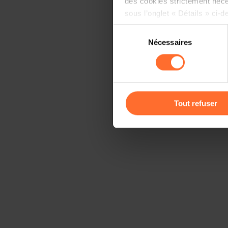
des cookies strictement néce
sous l’onglet « Détails » ci-d
Sélection
Il est précisé que la navigati
Nécessaires
du
sociaux, sauvegarde des préfé
consentement
cas de refus de tous les coo
Vous avez la possibilité de m
gauche de chaque page.
Tout refuser
Pour de plus amples informat
personnelles, vous pouvez c
personnelles
.