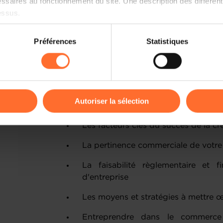
ssaires au fonctionnement du site. Une description des différen
fiscal à maîtriser
essus.
Identifier les organismes, les d
on sur le site et certaines fonctionnalités (ex : lecture de vidéos,
Préférences
Statistiques
financement de la création d'entrepr
rences de lecture vidéo, personnalisation de l’affichage du site
kies ou des cookies non nécessaires.
Connaître la réalité de terrain, 
pratiques à appliquer dès l’étape de
odifier ou retirer votre consentement à tout moment en cliquant su
Autoriser la sélection
Thèmes abordés
ions sur la manière dont nous utilisons lescookies et sommes 
Les facteurs clés du succès de la cr
onsulter notre
Charte d’usage des cookies
et notre
Politique 
La pertinence commerciale de votre 
La faisabilité règlementaire et 
d'entreprise
Les moyens et stratégies à mettre œ
Entreprendre dans le commerce