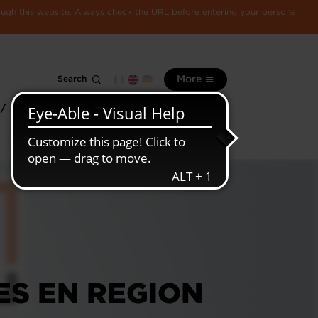
rough this website. Always check the URL before entering your personal
Search
More
 /
All
Luxembourg
information
economy
ES EN REGION