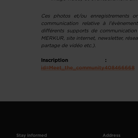
Ces photos et/ou enregistrements ont
communication relative à l’évènement
différents supports de communicatio
MERKUR, site internet, newsletter, rése
partage de vidéo etc.).
Inscription 
id=Meet_the_community408466668
Stay informed
Address