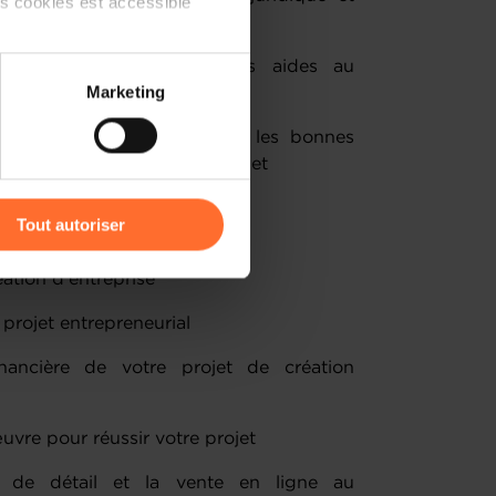
ts cookies est accessible
ispositifs de soutien et les aides au
 partage sur les réseaux
Marketing
ise
) peuvent être affectées en
les obstacles à surmonter et les bonnes
 la construction de votre projet
r l’icône flottante en bas à
Tout autoriser
amenés à traiter vos données
éation d'entreprise
de protection des données
projet entrepreneurial
financière de votre projet de création
uvre pour réussir votre projet
 de détail et la vente en ligne au