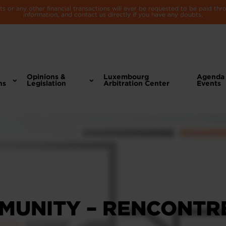
 or any other financial transactions will ever be requested to be paid th
information, and contact us directly if you have any doubts.
Opinions &
Luxembourg
Agenda
ns
Legislation
Arbitration Center
Events
MUNITY – RENCONTR