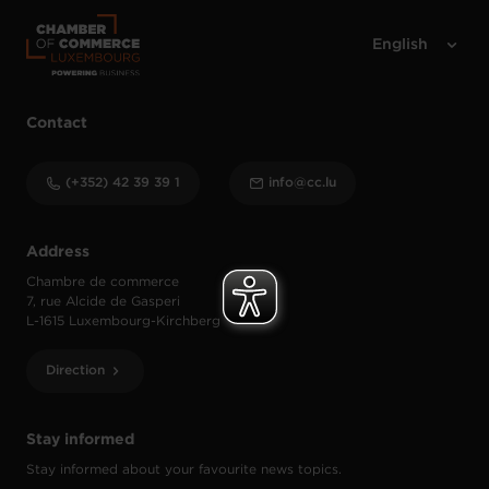
Contact
(+352) 42 39 39 1
info@cc.lu
Address
Chambre de commerce
7, rue Alcide de Gasperi
L-1615 Luxembourg-Kirchberg
Direction
Stay informed
Stay informed about your favourite news topics.