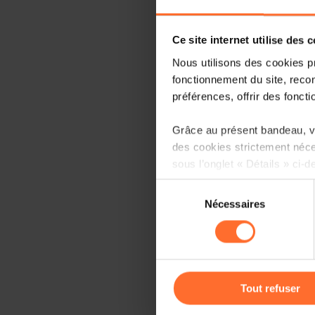
Ce site internet utilise des 
Nous utilisons des cookies p
fonctionnement du site, recon
préférences, offrir des foncti
Grâce au présent bandeau, vo
des cookies strictement néce
sous l’onglet « Détails » ci-d
Sélection
Il est précisé que la navigati
Nécessaires
du
sociaux, sauvegarde des préfé
consentement
cas de refus de tous les coo
Vous avez la possibilité de m
gauche de chaque page.
Tout refuser