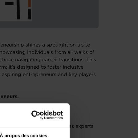
eneurship shines a spotlight on up to
showcasing individuals from all walks of
those navigating career transitions. This
rm; it’s designed to foster inclusive
 aspiring entrepreneurs and key players
reneurs.
3 minutes to a panel of business experts
À propos des cookies