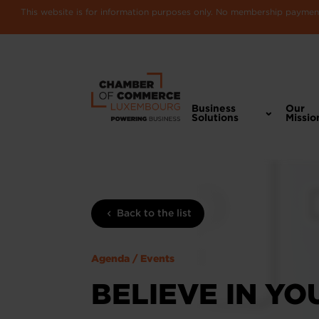
This website is for information purposes only. No membership payments
Business
Our
Solutions
Missio
Back to the list
Agenda / Events
BELIEVE IN YO