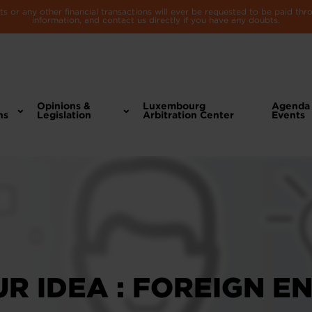
 or any other financial transactions will ever be requested to be paid th
information, and contact us directly if you have any doubts.
Opinions &
Luxembourg
Agenda
ns
Legislation
Arbitration Center
Events
UR IDEA : FOREIGN 