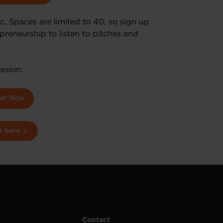
c. Spaces are limited to 40, so sign up
preneurship to listen to pitches and
ssion:
ter Now
r here
Contact