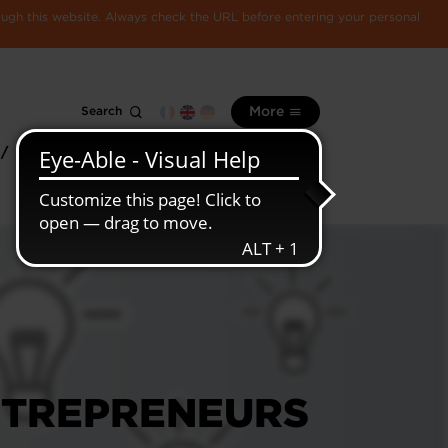
rough this website. Always check the URL before entering your personal
Search
More
 /
All
Luxembourg
information
economy
ENTREPRENEURS