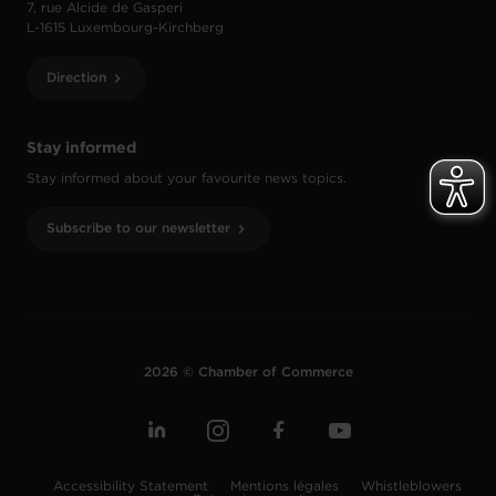
7, rue Alcide de Gasperi
L-1615 Luxembourg-Kirchberg
Direction
Stay informed
Stay informed about your favourite news topics.
Subscribe to our newsletter
2026 © Chamber of Commerce
Accessibility Statement
Mentions légales
Whistleblowers