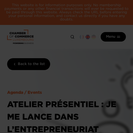
This website is for information purposes only. No membership
payments or any other financial transactions will ever be requested to
be paid through this website. Always check the URL before entering
your personal information, and contact us directly if you have any
doubts.
Menu
Back to the list
Agenda / Events
ATELIER PRÉSENTIEL : JE
ME LANCE DANS
L’ENTREPRENEURIAT