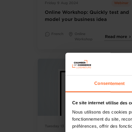
Friday 9 Aug 2024
Webinar
Online Workshop: Quickly test and
model your business idea
French
Online
Read more
Workshop
Consentement
Ce site internet utilise des 
Nous utilisons des cookies p
fonctionnement du site, recon
préférences, offrir des foncti
Tuesday 13 Aug 2024
Webinar