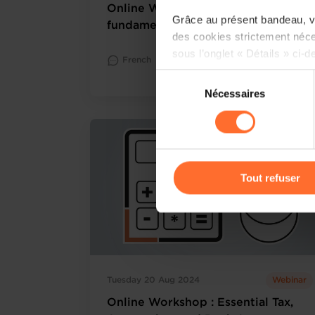
Online Workshop : The
Grâce au présent bandeau, vo
fundamentals of the business plan
des cookies strictement néce
sous l’onglet « Détails » ci-d
French
Online
Read more
Workshop
Sélection
Il est précisé que la navigati
Nécessaires
du
sociaux, sauvegarde des préfé
consentement
cas de refus de tous les coo
Vous avez la possibilité de m
gauche de chaque page.
Tout refuser
Pour de plus amples informat
personnelles, vous pouvez c
personnelles
.
Tuesday 20 Aug 2024
Webinar
Online Workshop : Essential Tax,