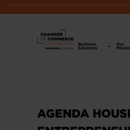
This website is for information purposes only. No membership payments
Business
Our
Solutions
Missio
AGENDA HOUS