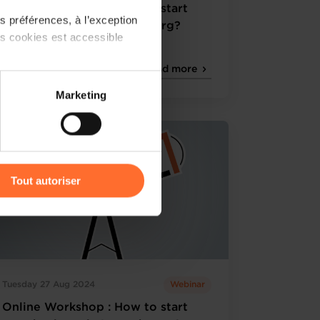
Online Workshop : How to start
 préférences, à l’exception
your business in Luxembourg?
ts cookies est accessible
Online Workshop
Read more
 partage sur les réseaux
Marketing
) peuvent être affectées en
r l’icône flottante en bas à
Tout autoriser
amenés à traiter vos données
de protection des données
Tuesday 27 Aug 2024
Webinar
Online Workshop : How to start