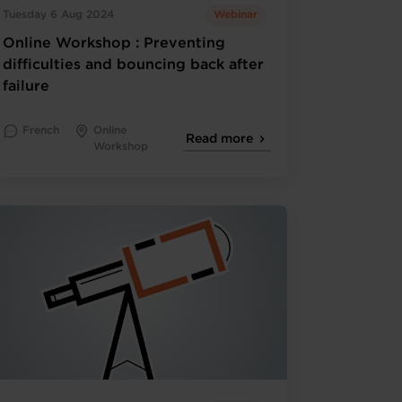
Tuesday 6 Aug 2024
Webinar
Online Workshop : Preventing
difficulties and bouncing back after
failure
French
Online
Read more
Workshop