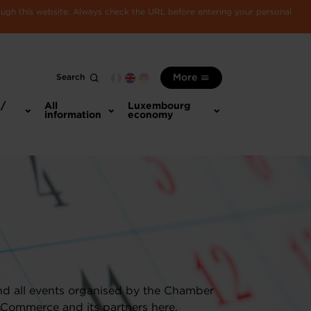
rough this website. Always check the URL before entering your personal
Search
More
 /
All
Luxembourg
information
economy
nd all events organised by the Chamber
 Commerce and its partners here.