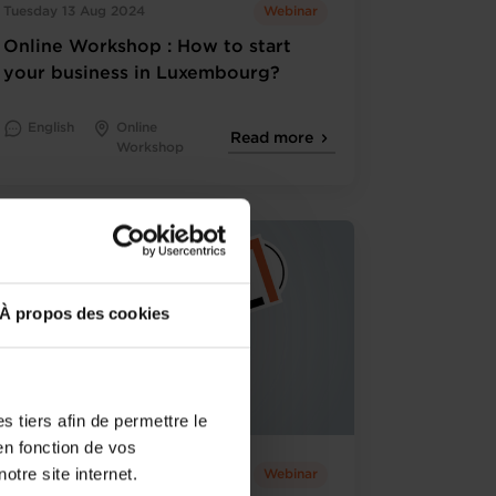
Tuesday 13 Aug 2024
Webinar
Online Workshop : How to start
your business in Luxembourg?
English
Online
Read more
Workshop
À propos des cookies
 tiers afin de permettre le
en fonction de vos
otre site internet.
Tuesday 20 Aug 2024
Webinar