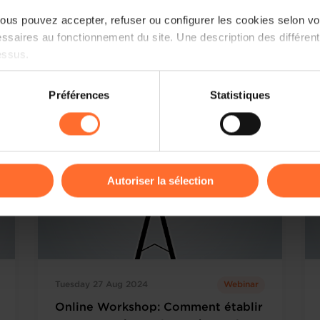
Online Workshop: Comment établir
us pouvez accepter, refuser ou configurer les cookies selon vos
son entreprise au Luxembourg?
ssaires au fonctionnement du site. Une description des différen
essus.
French
Online
Read more
Workshop
on sur le site et certaines fonctionnalités (ex : lecture de vidéos,
Préférences
Statistiques
rences de lecture vidéo, personnalisation de l’affichage du site
kies ou des cookies non nécessaires.
odifier ou retirer votre consentement à tout moment en cliquant su
Autoriser la sélection
ions sur la manière dont nous utilisons lescookies et sommes 
onsulter notre
Charte d’usage des cookies
et notre
Politique 
Tuesday 27 Aug 2024
Webinar
Online Workshop: Comment établir