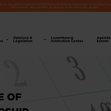
 or any other financial transactions will ever be requested to be paid th
information, and contact us directly if you have any doubts.
Opinions &
Luxembourg
Agenda
ns
Legislation
Arbitration Center
Events
E OF
Fi
of