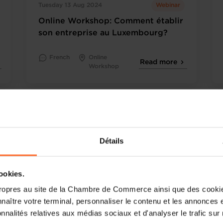
Tuesday 13 Aug 2024
Webinar
Online Workshop: Comment établir
son entreprise au Luxembourg?
French
Online
Read more
Workshop
Détails
cookies.
ropres au site de la Chambre de Commerce ainsi que des cookies
naître votre terminal, personnaliser le contenu et les annonces 
onnalités relatives aux médias sociaux et d'analyser le trafic sur n
Tuesday 20 Aug 2024
Webinar