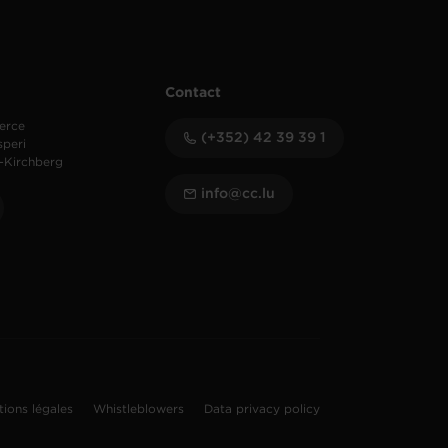
Contact
erce
(+352) 42 39 39 1
speri
-Kirchberg
info@cc.lu
tions légales
Whistleblowers
Data privacy policy