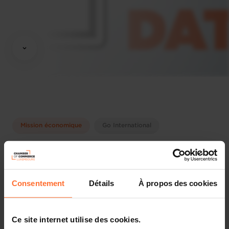
Mission économique
Go International
Practical information
Sunday 6 Dec 2026 > Thursday 10 Dec 2026
Share this article
Consentement
Détails
À propos des cookies
English
Ce site internet utilise des cookies.