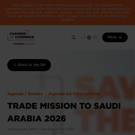
This website is for information purposes only. No membership
payments or any other financial transactions will ever be requested to
be paid through this website. Always check the URL before entering
your personal information, and contact us directly if you have any
doubts.
Menu
Back to the list
Agenda / Events
Agenda Go International
TRADE MISSION TO SAUDI
ARABIA 2026
Sunday 6 Dec 2026 > Thursday 10 Dec 2026