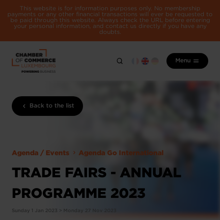
This website is for information purposes only. No membership
payments or any other financial transactions will ever be requested to
be paid through this website. Always check the URL before entering
your personal information, and contact us directly if you have any
doubts.
Menu
Back to the list
Agenda / Events
Agenda Go International
TRADE FAIRS - ANNUAL
PROGRAMME 2023
Sunday 1 Jan 2023 > Monday 27 Nov 2023