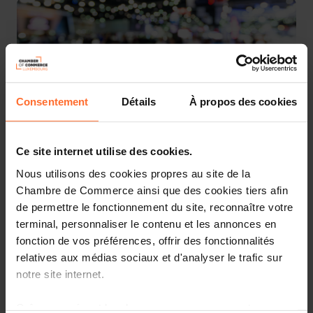
Consentement
Détails
À propos des cookies
Ce site internet utilise des cookies.
Nous utilisons des cookies propres au site de la
The Luxembourg Chamber of Commerce and the Ministry
Chambre de Commerce ainsi que des cookies tiers afin
of the Economy join forces again to offer you a revamped
de permettre le fonctionnement du site, reconnaître votre
trade fair programme for 2023.
terminal, personnaliser le contenu et les annonces en
fonction de vos préférences, offrir des fonctionnalités
After some difficult years, trade fairs are fully back on the
relatives aux médias sociaux et d'analyser le trafic sur
programme again and remain the ideal place for doing
business on an international level, to find business
notre site internet.
partners and to discover the latest trends.
Grâce au présent bandeau, vous pouvez accepter,