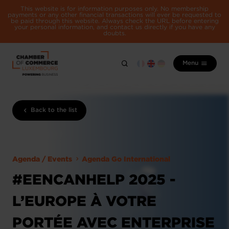
This website is for information purposes only. No membership
payments or any other financial transactions will ever be requested to
be paid through this website. Always check the URL before entering
your personal information, and contact us directly if you have any
doubts.
Menu
Back to the list
Agenda / Events
Agenda Go International
#EENCANHELP 2025 -
L’EUROPE À VOTRE
PORTÉE AVEC ENTERPRISE