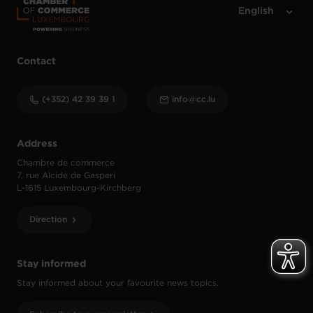
Contact
(+352) 42 39 39 1
info@cc.lu
Address
Chambre de commerce
7, rue Alcide de Gasperi
L-1615 Luxembourg-Kirchberg
Direction
Stay informed
Stay informed about your favourite news topics.