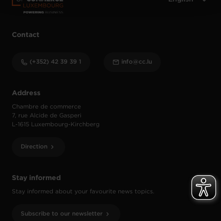
Contact
(+352) 42 39 39 1
info@cc.lu
Address
Chambre de commerce
7, rue Alcide de Gasperi
L-1615 Luxembourg-Kirchberg
Direction
Stay informed
Stay informed about your favourite news topics.
Subscribe to our newsletter