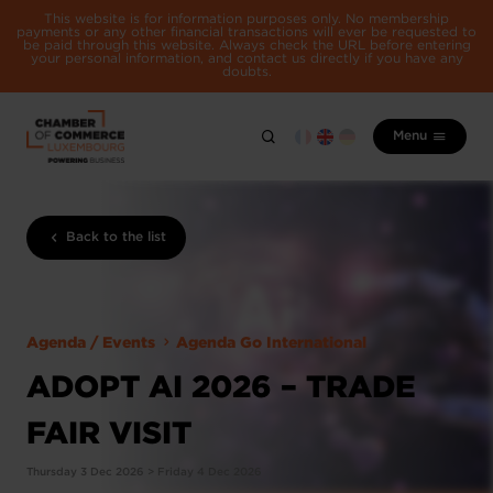
This website is for information purposes only. No membership
payments or any other financial transactions will ever be requested to
be paid through this website. Always check the URL before entering
your personal information, and contact us directly if you have any
doubts.
Menu
Back to the list
Agenda / Events
Agenda Go International
ADOPT AI 2026 – TRADE
FAIR VISIT
Thursday 3 Dec 2026 > Friday 4 Dec 2026