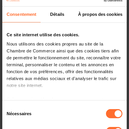
Consentement
Détails
À propos des cookies
Ce site internet utilise des cookies.
Nous utilisons des cookies propres au site de la
Chambre de Commerce ainsi que des cookies tiers afin
de permettre le fonctionnement du site, reconnaître votre
terminal, personnaliser le contenu et les annonces en
fonction de vos préférences, offrir des fonctionnalités
More information about Adopt AI can be found
here.
relatives aux médias sociaux et d'analyser le trafic sur
notre site internet.
Details about the trade fair visit will be available on this
page soon.
Grâce au présent bandeau, vous pouvez accepter,
refuser ou configurer les cookies selon vos préférences,
Interested? Please click on the button below to mark
Sélection
à l’exception des cookies strictement nécessaires au
your interest:
Nécessaires
du
fonctionnement du site. Une description des différents
consentement
cookies est accessible sous l’onglet « Détails » ci-
I am interested