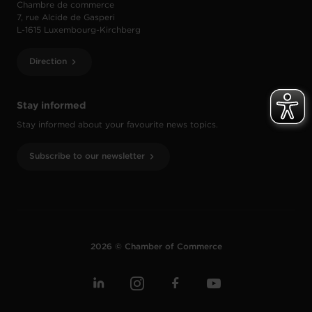
Chambre de commerce
7, rue Alcide de Gasperi
L-1615 Luxembourg-Kirchberg
Direction
Stay informed
Stay informed about your favourite news topics.
Subscribe to our newsletter
2026 © Chamber of Commerce