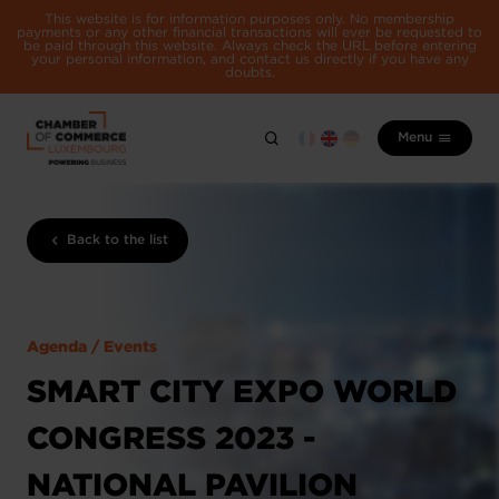
This website is for information purposes only. No membership
payments or any other financial transactions will ever be requested to
be paid through this website. Always check the URL before entering
your personal information, and contact us directly if you have any
doubts.
Menu
Back to the list
Agenda / Events
SMART CITY EXPO WORLD
CONGRESS 2023 -
NATIONAL PAVILION