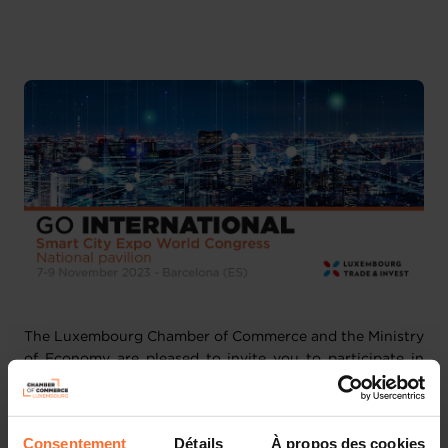
English
2 attachments
The Luxembourg Chamber of Commerce and the Ministry
of Economy are pleased to invite you to participate in
the national pavilion that will be organised at Smart City
Expo World Congress 2023 in Barcelona (ES) from 7-9
November 2023.
Consentement
Détails
À propos des cookies