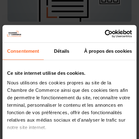
Créateurs ou repreneurs, vous avez déjà identifié votre
modèle d’affaires et souhaitez valider la pertinence de
Consentement
Détails
À propos des cookies
votre plan de lancement, économiquement et
financièrement ? Peut-être souhaitez-vous également
préparer un document complet dans le cadre d’une
Ce site internet utilise des cookies.
recherche de financement, de l’ouverture d’un compte
bancaire ou d’un concours entrepreneurial ?
Nous utilisons des cookies propres au site de la
Chambre de Commerce ainsi que des cookies tiers afin
Laissez-vous guider par les conseillers de la House of
de permettre le fonctionnement du site, reconnaître votre
Entrepreneurship, le point de contact unique pour les
terminal, personnaliser le contenu et les annonces en
entrepreneurs au Luxembourg
fonction de vos préférences, offrir des fonctionnalités
relatives aux médias sociaux et d'analyser le trafic sur
Participez à notre prochaine session dédiée aux
notre site internet.
fondamentaux du Business Plan et du Plan financier. Elle
vous fournira toutes les informations nécessaires pour