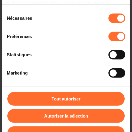
Grâce au présent bandeau, vous pouvez accepter,
développer un plan solide et élaborer une stratégie
refuser ou configurer les cookies selon vos préférences,
financière efficace pour votre entreprise, à travers un
Sélection
tutoriel divisé en 2 parties, suivi d’une session de
à l’exception des cookies strictement nécessaires au
Nécessaires
du
questions-réponses en direct.
fonctionnement du site. Une description des différents
consentement
cookies est accessible sous l’onglet « Détails » ci-
Préférences
Voici un aperçu des thématiques abordées.
dessus.
Première partie : Business Plan
Il est précisé que la navigation sur le site et certaines
Statistiques
fonctionnalités (ex : lecture de vidéos, partage sur les
Pourquoi rédiger un business plan ?
réseaux sociaux, sauvegarde des préférences de lecture
Qui a besoin de rédiger un business plan ?
Marketing
vidéo, personnalisation de l’affichage du site) peuvent
être affectées en cas de refus de tous les cookies ou des
Quand faut-il rédiger son business plan ?
cookies non nécessaires.
Etudier la faisabilité de son projet.
Tout autoriser
Préparer la mise en place de son projet
Vous avez la possibilité de modifier ou retirer votre
consentement à tout moment en cliquant sur l’icône
2ème partie : Plan financier
Autoriser la sélection
flottante en bas à gauche de chaque page.
Les notions financières clés :
Pour de plus amples informations sur la manière dont