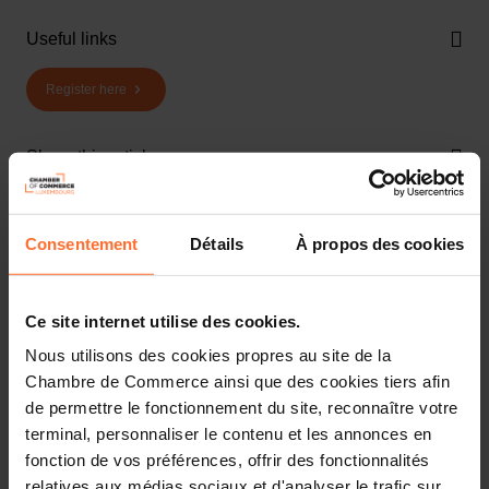
Useful links
Register here
Share this article
Consentement
Détails
À propos des cookies
Ce site internet utilise des cookies.
Nous utilisons des cookies propres au site de la
Chambre de Commerce ainsi que des cookies tiers afin
de permettre le fonctionnement du site, reconnaître votre
You are starting a business from scratch or buying an
terminal, personnaliser le contenu et les annonces en
existing one in Luxembourg? Let’s get guided by the
advisors of the House of Entrepreneurship, the single
fonction de vos préférences, offrir des fonctionnalités
point of contact for entrepreneurs.
relatives aux médias sociaux et d'analyser le trafic sur