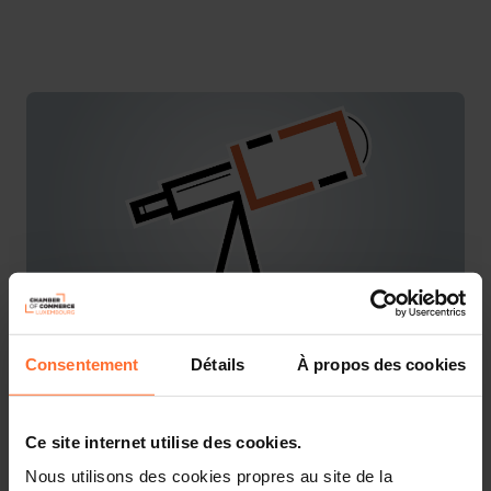
Consentement
Détails
À propos des cookies
You are starting a business from scratch or buying an
existing one in Luxembourg? Let’s get guided by the
advisors of the House of Entrepreneurship, the single
Ce site internet utilise des cookies.
point of contact for entrepreneurs.
Nous utilisons des cookies propres au site de la