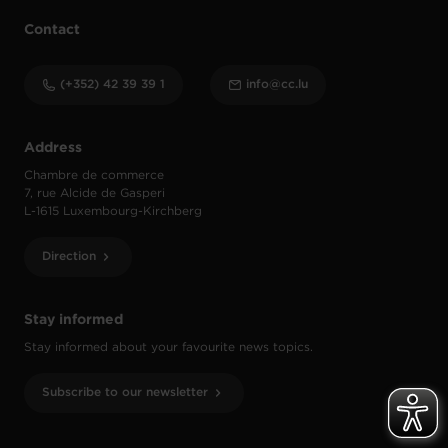
Contact
(+352) 42 39 39 1
info@cc.lu
Address
Chambre de commerce
7, rue Alcide de Gasperi
L-1615 Luxembourg-Kirchberg
Direction
Stay informed
Stay informed about your favourite news topics.
Subscribe to our newsletter