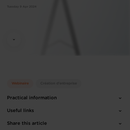
Tuesday 9 Apr 2024
Webinaire
Création d'entreprise
Practical information
Tuesday 9 Apr 2024
Useful links
10:00 - 12:00
Online Workshop
Share this article
Register here
English