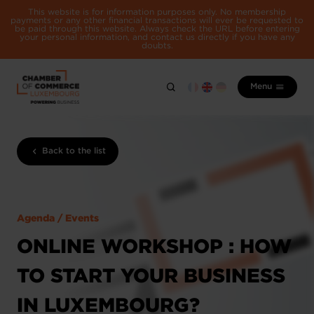
This website is for information purposes only. No membership
payments or any other financial transactions will ever be requested to
be paid through this website. Always check the URL before entering
your personal information, and contact us directly if you have any
doubts.
Menu
Back to the list
Agenda / Events
ONLINE WORKSHOP : HOW
TO START YOUR BUSINESS
IN LUXEMBOURG?