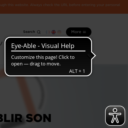
rough this website. Always check the URL before entering your personal
Search
More
 /
All
Luxembourg
information
economy
LIR SON