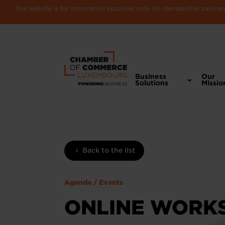
This website is for information purposes only. No membership payments
Business
Our
Solutions
Missio
Back to the list
Agenda / Events
ONLINE WORKS