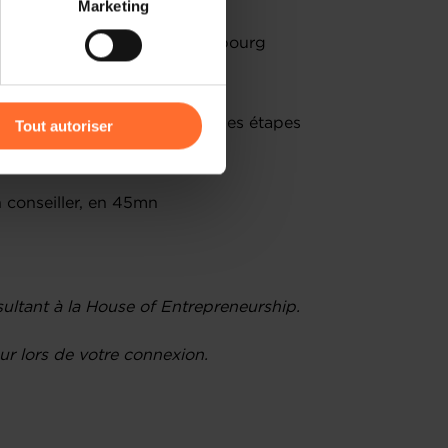
Marketing
) peuvent être affectées en
 aux entrepreneurs au Luxembourg
égaux et fiscaux à connaître
r l’icône flottante en bas à
orisation d’établissement et les étapes
Tout autoriser
amenés à traiter vos données
de protection des données
 conseiller, en 45mn
ultant à la House of Entrepreneurship.
r lors de votre connexion.