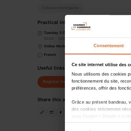
Création d'entreprise
Practical information
Tuesday 3 Oct 2023
10:00 - 12:00
Consentement
Online Workshop
French
Ce site internet utilise des 
Useful links
Nous utilisons des cookies p
fonctionnement du site, recon
Register here
préférences, offrir des foncti
Share this article
Grâce au présent bandeau, vo
des cookies strictement néce
sous l’onglet « Détails » ci-d
Sélection
Il est précisé que la navigati