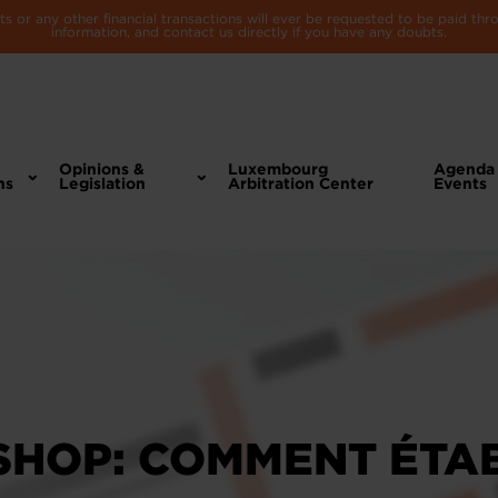
 or any other financial transactions will ever be requested to be paid th
information, and contact us directly if you have any doubts.
Opinions &
Luxembourg
Agenda
ns
Legislation
Arbitration Center
Events
HOP: COMMENT ÉTAB