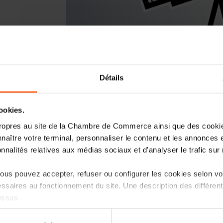
Détails
Vous lancez un nouveau business ou r
cookies.
Luxembourg? Laissez-vous guider par l
Entrepreneurship, le point de contact
ropres au site de la Chambre de Commerce ainsi que des cookies
naître votre terminal, personnaliser le contenu et les annonces 
Comment? Participez à une prochaine se
onnalités relatives aux médias sociaux et d'analyser le trafic sur n
d’entreprise au Luxembourg», qui vous i
réglementaire et les démarches à suivre.
us pouvez accepter, refuser ou configurer les cookies selon vos
ssaires au fonctionnement du site. Une description des différen
Programme
essus.
Première partie: tutoriel, en 45 minutes
on sur le site et certaines fonctionnalités (ex : lecture de vidéos,