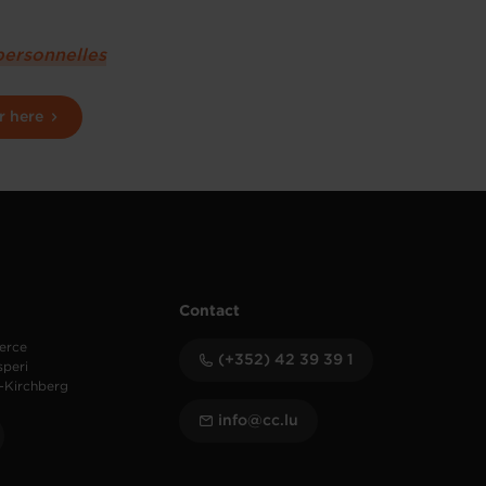
personnelles
r here
Contact
erce
(+352) 42 39 39 1
speri
-Kirchberg
info@cc.lu