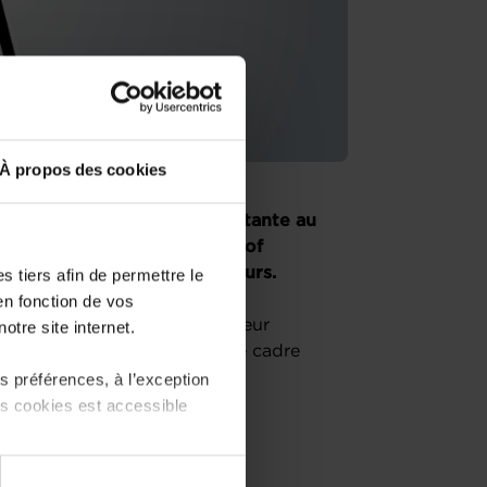
À propos des cookies
eprenez une entreprise existante au
es conseillers de la House of
 unique pour les entrepreneurs.
 tiers afin de permettre le
en fonction de vos
ssion « le parcours du créateur
otre site internet.
nformera sur l’écosystème, le cadre
 préférences, à l’exception
ts cookies est accessible
 partage sur les réseaux