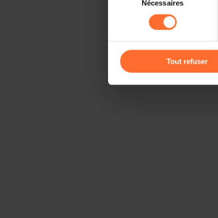
Nécessaires
du
sociaux, sauvegarde des préfé
consentement
cas de refus de tous les coo
Vous avez la possibilité de m
gauche de chaque page.
Tout refuser
Pour de plus amples informat
personnelles, vous pouvez c
personnelles
.