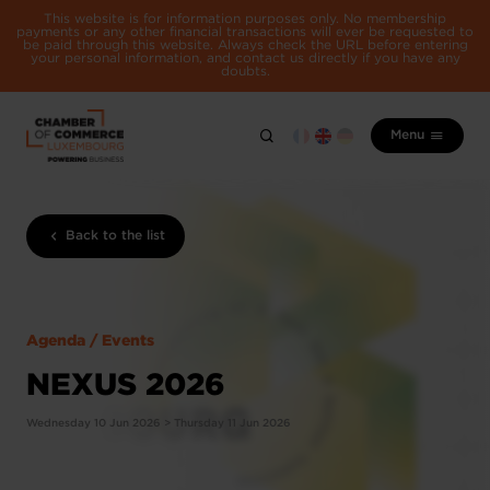
This website is for information purposes only. No membership
payments or any other financial transactions will ever be requested to
be paid through this website. Always check the URL before entering
your personal information, and contact us directly if you have any
doubts.
Menu
Back to the list
Agenda / Events
NEXUS 2026
Wednesday 10 Jun 2026 > Thursday 11 Jun 2026