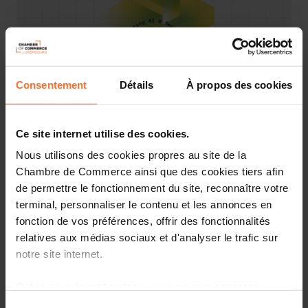
Consentement
Détails
À propos des cookies
Ce site internet utilise des cookies.
Nous utilisons des cookies propres au site de la
On
June 10 and 11, 2026
, Luxembourg City will host the
Chambre de Commerce ainsi que des cookies tiers afin
third edition of
Nexus Luxembourg
, the European event
de permettre le fonctionnement du site, reconnaître votre
where artificial intelligence, finance and technology
terminal, personnaliser le contenu et les annonces en
come together. In two editions, the event has put the
fonction de vos préférences, offrir des fonctionnalités
country in the top league of innovation events.
relatives aux médias sociaux et d'analyser le trafic sur
notre site internet.
A spirit of Silicon Valley, a touch of Davos, but with
Luxembourgish precision and humility. In just three
Grâce au présent bandeau, vous pouvez accepter,
years, Nexus Luxembourg has established itself as one of
refuser ou configurer les cookies selon vos préférences,
Europe’s most unique tech events. No gigantism, no
Sélection