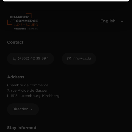
vos données personnelles, vous pouvez consulter notre
Charte d’usage des cookies
et notre
Politique de
protection des données personnelles
.
Contact
(+352) 42 39 39 1
info@cc.lu
Address
Chambre de commerce
7, rue Alcide de Gasperi
L-1615 Luxembourg-Kirchberg
Direction
Stay informed