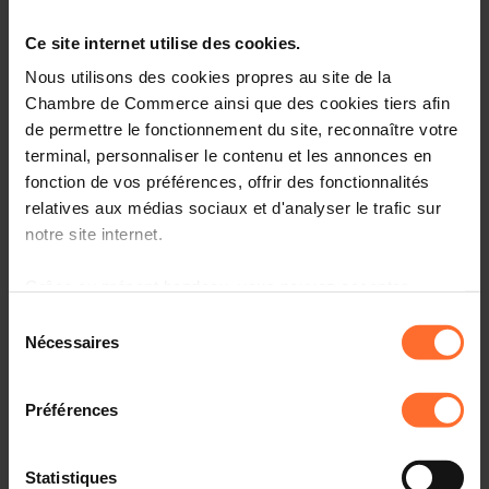
MIPIM attracted
over 2,400 exhibitors
and
20,000
participants from over 80 countries.
Ce site internet utilise des cookies.
When?
14-17 March 2023
Nous utilisons des cookies propres au site de la
Where?
Palais des Festivals, Cannes (France)
Chambre de Commerce ainsi que des cookies tiers afin
de permettre le fonctionnement du site, reconnaître votre
Only a few packages are still available. Please return the
terminal, personnaliser le contenu et les annonces en
completed form by e-mail to mipim@cc.lu. As availability
fonction de vos préférences, offrir des fonctionnalités
of each package is limited, the “first come, first served”
relatives aux médias sociaux et d'analyser le trafic sur
rule will apply.
notre site internet.
All exhibitors will be able to purchase discounted
Grâce au présent bandeau, vous pouvez accepter,
entrance passes.
refuser ou configurer les cookies selon vos préférences,
Sélection
à l’exception des cookies strictement nécessaires au
Interested? Please register before 23 December 2022.
Nécessaires
du
fonctionnement du site. Une description des différents
consentement
SPONSOR PACKAGE
cookies est accessible sous l’onglet « Détails » ci-
Préférences
dessus.
TOTEM PACKAGE
Il est précisé que la navigation sur le site et certaines
Statistiques
Please contact: