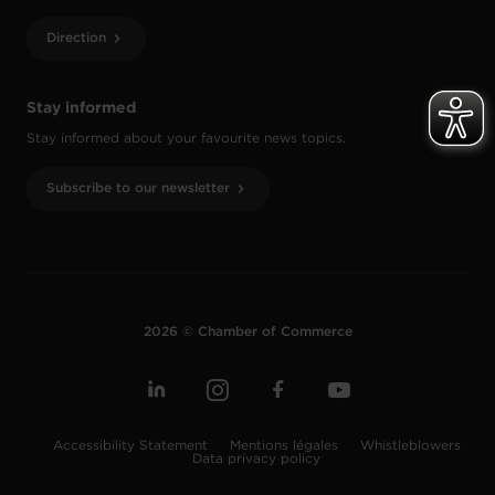
Direction
Stay informed
Stay informed about your favourite news topics.
Subscribe to our newsletter
2026 © Chamber of Commerce
Accessibility Statement
Mentions légales
Whistleblowers
Data privacy policy