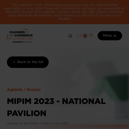
This website is for information purposes only. No membership
payments or any other financial transactions will ever be requested to
be paid through this website. Always check the URL before entering
your personal information, and contact us directly if you have any
doubts.
Menu
Back to the list
Agenda / Events
MIPIM 2023 - NATIONAL
PAVILION
Tuesday 14 Mar 2023 > Friday 17 Mar 2023