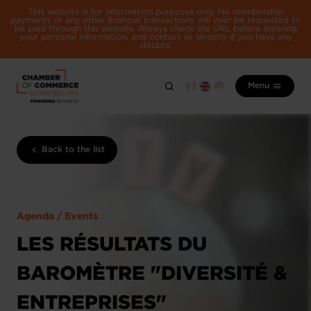
This website is for information purposes only. No membership
payments or any other financial transactions will ever be requested to
be paid through this website. Always check the URL before entering
your personal information, and contact us directly if you have any
doubts.
Menu
Back to the list
Agenda / Events
LES RÉSULTATS DU
BAROMÈTRE "DIVERSITÉ &
ENTREPRISES"