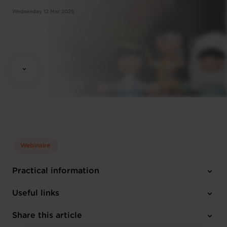
Wednesday 12 Mar 2025
Webinaire
Practical information
Wednesday 12 Mar 2025
Useful links
13h30 - 14h00
En ligne
Share this article
Register here
French