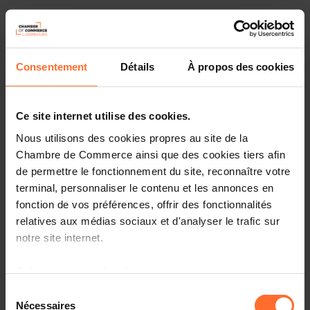
Consentement
Détails
À propos des cookies
Ce site internet utilise des cookies.
Nous utilisons des cookies propres au site de la
Chambre de Commerce ainsi que des cookies tiers afin
de permettre le fonctionnement du site, reconnaître votre
terminal, personnaliser le contenu et les annonces en
fonction de vos préférences, offrir des fonctionnalités
relatives aux médias sociaux et d'analyser le trafic sur
notre site internet.
IMS propose que vous découvriez les résultats clés de
l’enquête 2024 menée auprès des signataires de
la Charte
de la Diversité Lëtzebuerg
. Un aperçu exclusif de leur
Grâce au présent bandeau, vous pouvez accepter,
gestion de la diversité et de l’inclusion est au programme,
refuser ou configurer les cookies selon vos préférences,
Sélection
avec:
à l’exception des cookies strictement nécessaires au
Nécessaires
du