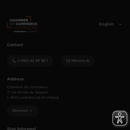
Contact
(+352) 42 39 39 1
info@cc.lu
Address
Chambre de commerce
7, rue Alcide de Gasperi
L-1615 Luxembourg-Kirchberg
Direction
Stay informed