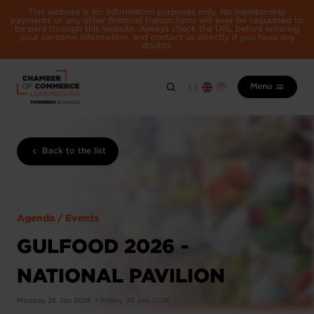
This website is for information purposes only. No membership
payments or any other financial transactions will ever be requested to
be paid through this website. Always check the URL before entering
your personal information, and contact us directly if you have any
doubts.
Menu
Back to the list
Agenda / Events
GULFOOD 2026 -
NATIONAL PAVILION
Monday 26 Jan 2026 > Friday 30 Jan 2026