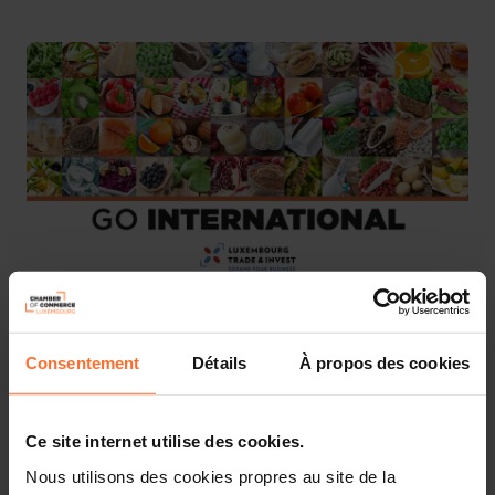
We are pleased to invite you to join the National Pavilion
Consentement
Détails
À propos des cookies
at Gulfood (more information about the event can be
found
here
).
Ce site internet utilise des cookies.
This National Pavilion is organised by the Ministry of
Nous utilisons des cookies propres au site de la
Foreign and European Affairs, Defence, Development