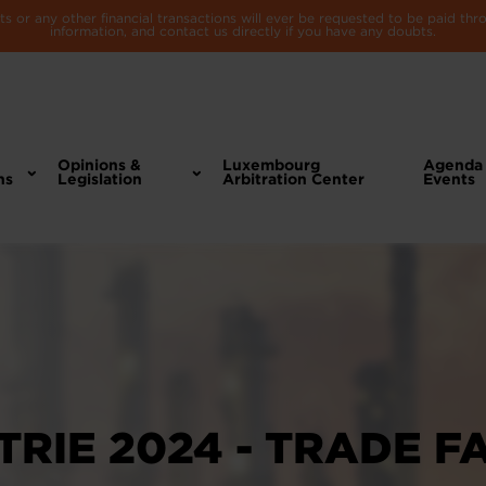
 or any other financial transactions will ever be requested to be paid th
information, and contact us directly if you have any doubts.
Opinions &
Luxembourg
Agenda
ns
Legislation
Arbitration Center
Events
RIE 2024 - TRADE FA