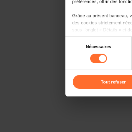
préférences, offrir des foncti
Grâce au présent bandeau, vo
des cookies strictement néce
sous l’onglet « Détails » ci-d
Sélection
Il est précisé que la navigati
Nécessaires
du
sociaux, sauvegarde des préfé
consentement
cas de refus de tous les coo
Vous avez la possibilité de m
gauche de chaque page.
Tout refuser
Pour de plus amples informat
personnelles, vous pouvez c
personnelles
.