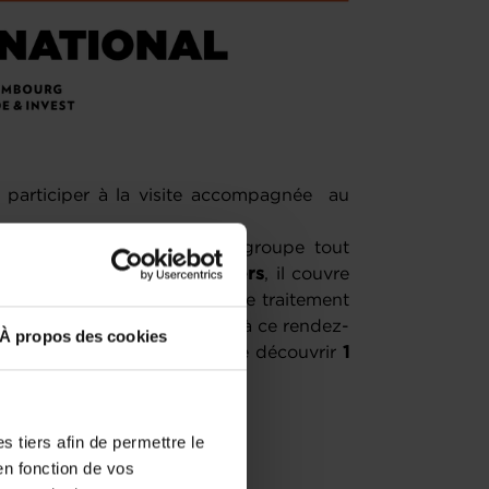
à participer à la visite accompagnée au
st l’unique en France qui regroupe tout
’industrie. Divisé en
15 univers
, il couvre
e la robotique, l’énergie et le traitement
00 visiteurs
sont attendus à ce rendez-
À propos des cookies
émonstration permettront de découvrir
1
 tiers afin de permettre le
inte (FR)
en fonction de vos