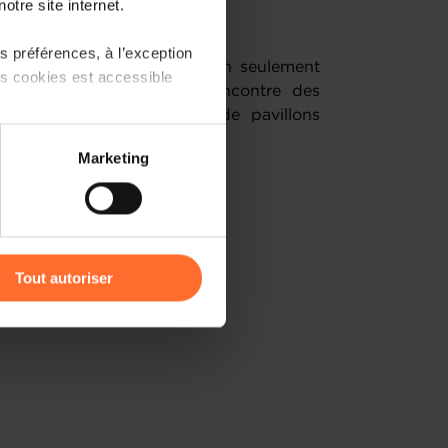
otre site internet.
 préférences, à l’exception
s aurez la possibilité de non seulement
ts cookies est accessible
 mais aussi d’aller à la rencontre des
ger avec des entreprises de pavillons
 partage sur les réseaux
Marketing
) peuvent être affectées en
nt le
1er mars 2024.
r l’icône flottante en bas à
​
INSCRIPTION
Tout autoriser
amenés à traiter vos données
de protection des données