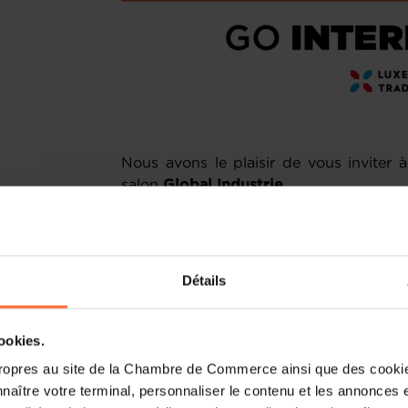
Nous avons le plaisir de vous inviter 
salon
Global Industrie
.
Étendu sur
100 000 m2
, ce salon e
l’écosystème et la chaîne de valeur de l
un large éventail de thématiques tels qu
de matériaux.
2 300 exposants
et
40 0
Détails
vous incontournable. Des espaces de d
500 machines
.
cookies.
Quand?
25-26 mars 2024
ropres au site de la Chambre de Commerce ainsi que des cookies
Où?
Paris Nord Villepinte, 93420 Villep
naître votre terminal, personnaliser le contenu et les annonces 