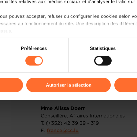
onnalités relatives aux médias sociaux et d'analyser le trafic sur n
L’accès à ce salon est gratuit.
us pouvez accepter, refuser ou configurer les cookies selon vos
Grâce à cette visite accompagnée, vou
ssaires au fonctionnement du site. Une description des différen
explorer les 15 univers de ce salon,
essus.
exposants luxembourgeois et d’échan
régionaux.
on sur le site et certaines fonctionnalités (ex : lecture de vidéos,
Préférences
Statistiques
rences de lecture vidéo, personnalisation de l’affichage du site
Interessé(e)?
Veuillez-vous inscrire ava
kies ou des cookies non nécessaires.
odifier ou retirer votre consentement à tout moment en cliquant su
PROGRAMME​
​​​​​
Autoriser la sélection
En cas de questions, veuillez contacter:
ions sur la manière dont nous utilisons lescookies et sommes 
onsulter notre
Charte d’usage des cookies
et notre
Politique 
Mme Alissa Doerr
Conseillère, Affaires Internationales
T. (+352) 42 39 39 - 319
E.
france@cc.lu