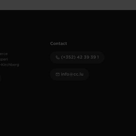
Contact
erce
(+352) 42 39 39 1
speri
-Kirchberg
info@cc.lu