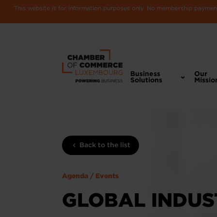
This website is for information purposes only. No membership payments
Business
Our
Solutions
Missio
Back to the list
Agenda / Events
GLOBAL INDUST