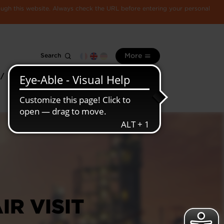
rough this website. Always check the URL before entering your personal
Search
More
 /
All
Luxembourg
information
economy
IR VISIT