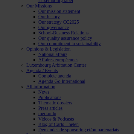
Luxembourg label
Our Missions
Our mission statement
Our history
Our strategy CC2025
Our governance
School-Business Relations
Our quality assurance policy
Our commitment to sustainability
Opinions & Legislation
National affairs
Affaires européennes
Luxembourg Arbitration Center
Agenda / Events
Complete agenda
Agenda Go International
All information
News
Publications
Thematic dossiers
Press articles
merkur.lu
Videos & Podcasts
Blog of Carlo Thelen
Demandes de sponsoring et/ou partenariats