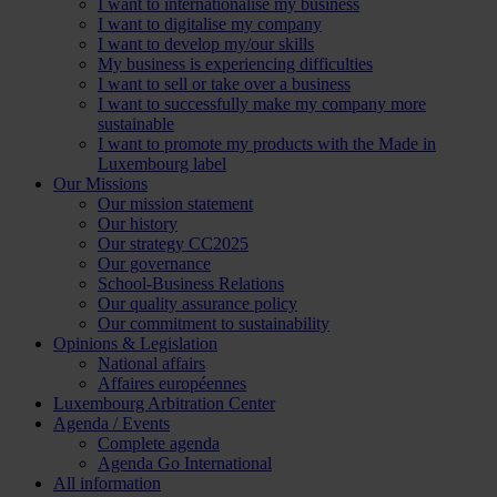
I want to internationalise my business
I want to digitalise my company
I want to develop my/our skills
My business is experiencing difficulties
I want to sell or take over a business
I want to successfully make my company more
sustainable
I want to promote my products with the Made in
Luxembourg label
Our Missions
Our mission statement
Our history
Our strategy CC2025
Our governance
School-Business Relations
Our quality assurance policy
Our commitment to sustainability
Opinions & Legislation
National affairs
Affaires européennes
Luxembourg Arbitration Center
Agenda / Events
Complete agenda
Agenda Go International
All information