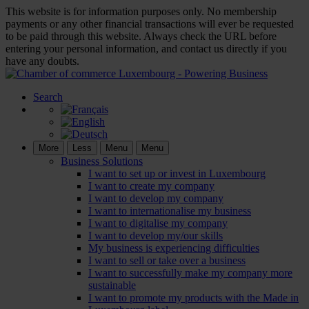
This website is for information purposes only. No membership
payments or any other financial transactions will ever be requested
to be paid through this website. Always check the URL before
entering your personal information, and contact us directly if you
have any doubts.
Search
More
Less
Menu
Menu
Business Solutions
I want to set up or invest in Luxembourg
I want to create my company
I want to develop my company
I want to internationalise my business
I want to digitalise my company
I want to develop my/our skills
My business is experiencing difficulties
I want to sell or take over a business
I want to successfully make my company more
sustainable
I want to promote my products with the Made in