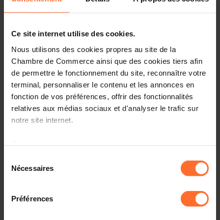
Read more
Ce site internet utilise des cookies.
Nous utilisons des cookies propres au site de la
Chambre de Commerce ainsi que des cookies tiers afin
de permettre le fonctionnement du site, reconnaître votre
terminal, personnaliser le contenu et les annonces en
fonction de vos préférences, offrir des fonctionnalités
relatives aux médias sociaux et d'analyser le trafic sur
notre site internet.
Grâce au présent bandeau, vous pouvez accepter,
refuser ou configurer les cookies selon vos préférences,
Sélection
à l’exception des cookies strictement nécessaires au
Nécessaires
du
fonctionnement du site. Une description des différents
consentement
cookies est accessible sous l’onglet « Détails » ci-
Préférences
dessus.