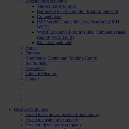
Luxembourg economy
The economy in brief
Baromètre de l'Économie - Rapport interactif
Compétitivité
IMD World Competitiveness Yearbook (IMD
WCY)
World Economic Forum Global Competitiveness
Report (WEF GCR)
Bilan Compétitivité
About
Partners
Conference Centre and Training Centre
Recruitment
Newsletter
Table de Mercure
Contact
Business Solutions
I want to set up or invest in Luxembourg
I want to create my company
I want to develop my company