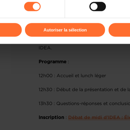
kies ou des cookies non nécessaires.
odifier ou retirer votre consentement à tout moment en cliquant su
Cette première édition sera consacr
Luxembourg avec la participation de
Autoriser la sélection
ministre et ministre de la Mobilité et d
ions sur la manière dont nous utilisons lescookies et sommes 
parole de la House of Automobile Lux
onsulter notre
Charte d’usage des cookies
et notre
Politique 
IDEA.
Programme
:
12h00 : Accueil et lunch léger
12h30 : Début de la présentation et de l
13h30 : Questions-réponses et conclus
Inscription
:
Débat de midi d'IDEA : É