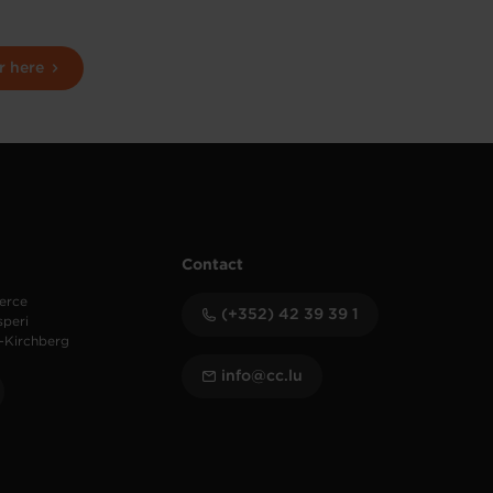
r here
Contact
erce
(+352) 42 39 39 1
speri
-Kirchberg
info@cc.lu