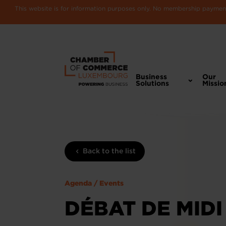
This website is for information purposes only. No membership payments
Business
Our
Solutions
Missio
Back to the list
Agenda / Events
DÉBAT DE MIDI