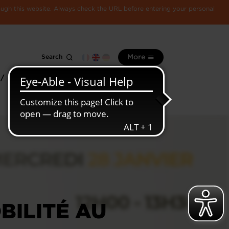
rough this website. Always check the URL before entering your personal
Search
More
 /
All
Luxembourg
information
economy
BILITÉ AU