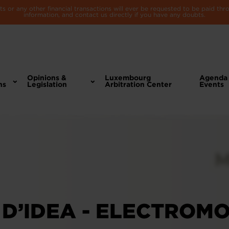
 or any other financial transactions will ever be requested to be paid th
information, and contact us directly if you have any doubts.
Opinions &
Luxembourg
Agenda
ns
Legislation
Arbitration Center
Events
 D’IDEA - ELECTROMO