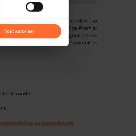
r l’icône flottante en bas à
ée à l’avenir de l’électromobilité au
 François Bausch, ancien Vice-Premier
Tout autoriser
es Travaux publics ; Gerry Wagner, porte-
amenés à traiter vos données
embourg et Frédéric Meys, économiste,
de protection des données
a table ronde
ions
lectromobilité au Luxembourg