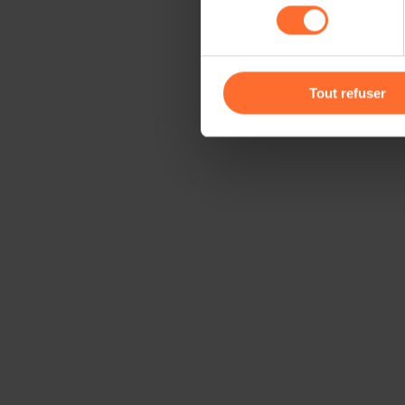
consentement
cas de refus de tous les coo
Vous avez la possibilité de m
gauche de chaque page.
Tout refuser
Pour de plus amples informat
personnelles, vous pouvez c
personnelles
.