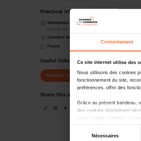
Practical information
Wednesday 28 Jan 2026
à partir de 12h00
Chambre de Commerce
Consentement
French
Useful links
Ce site internet utilise des 
Nous utilisons des cookies p
Register here
fonctionnement du site, recon
préférences, offrir des foncti
Share this article
Grâce au présent bandeau, vo
des cookies strictement néce
sous l’onglet « Détails » ci-d
Sélection
Il est précisé que la navigati
Nécessaires
du
sociaux, sauvegarde des préfé