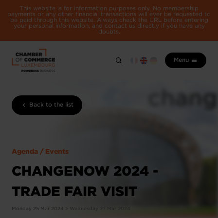
This website is for information purposes only. No membership
payments or any other financial transactions will ever be requested to
be paid through this website. Always check the URL before entering
your personal information, and contact us directly if you have any
doubts.
Menu
Back to the list
Agenda / Events
CHANGENOW 2024 -
TRADE FAIR VISIT
Monday 25 Mar 2024 > Wednesday 27 Mar 2024