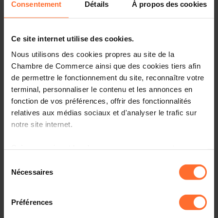
Consentement
Détails
À propos des cookies
business leaders and policymakers.
When?
25 - 27 March 2024
Ce site internet utilise des cookies.
Where?
Grand Palais Ephémère, 2 Place Joffre, 75007
Paris
Nous utilisons des cookies propres au site de la
Chambre de Commerce ainsi que des cookies tiers afin
Free entrance tickets are provided on a first come first
de permettre le fonctionnement du site, reconnaître votre
served basis. Travel and accommodation must be
terminal, personnaliser le contenu et les annonces en
organised and paid by the participant.
fonction de vos préférences, offrir des fonctionnalités
relatives aux médias sociaux et d'analyser le trafic sur
We have reached our full capacity regarding the
notre site internet.
entrance tickets covered by the Chamber of Commerce.
From now on, the entrance ticket must be organised and
paid by each participant.
Grâce au présent bandeau, vous pouvez accepter,
refuser ou configurer les cookies selon vos préférences,
Sélection
Interested? Please register before 08 March 2024.
à l’exception des cookies strictement nécessaires au
Nécessaires
du
fonctionnement du site. Une description des différents
consentement
PROGRAMME
cookies est accessible sous l’onglet « Détails » ci-
Préférences
dessus.
REGISTRATION