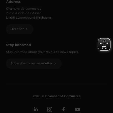
Address
Chambre de commerce
7, rue Alcide de Gasperi
L-1615 Luxembourg-Kirchberg
Direction
Stay informed
Stay informed about your favourite news topics.
Subscribe to our newsletter
2026 © Chamber of Commerce