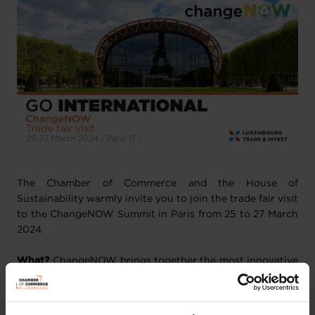
The Chamber of Commerce and the House of
Sustainability warmly invite you to join the trade fair visit
to the ChangeNOW Summit in Paris from 25 to 27 March
2024.
What?
ChangeNOW brings together the most innovative
solutions and impactful changemakers tackling our
planet’s biggest challenges. To promote change,
ChangeNOW builds bridges between entrepreneurs,