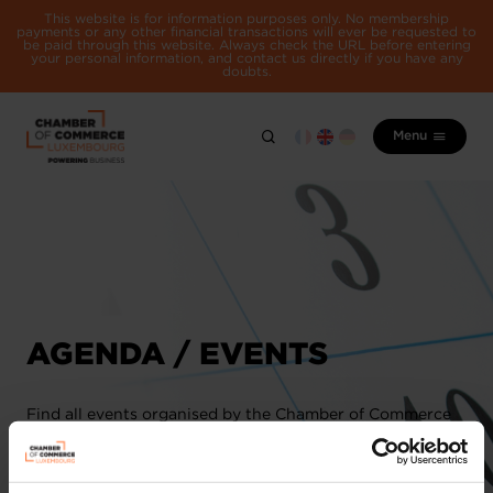
This website is for information purposes only. No membership
payments or any other financial transactions will ever be requested to
be paid through this website. Always check the URL before entering
your personal information, and contact us directly if you have any
doubts.
Menu
AGENDA / EVENTS
Find all events organised by the Chamber of Commerce
and its partners here.