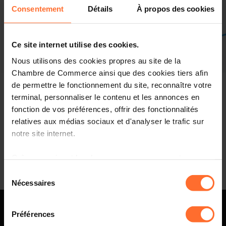
Consentement
Détails
À propos des cookies
Ce site internet utilise des cookies.
List of all upcoming events
Filter
Nous utilisons des cookies propres au site de la
June 2021
Chambre de Commerce ainsi que des cookies tiers afin
de permettre le fonctionnement du site, reconnaître votre
No events found
terminal, personnaliser le contenu et les annonces en
fonction de vos préférences, offrir des fonctionnalités
Try modifying your search
relatives aux médias sociaux et d'analyser le trafic sur
notre site internet.
Grâce au présent bandeau, vous pouvez accepter,
January 2023
refuser ou configurer les cookies selon vos préférences,
Sélection
à l’exception des cookies strictement nécessaires au
Nécessaires
du
fonctionnement du site. Une description des différents
consentement
cookies est accessible sous l’onglet « Détails » ci-
Préférences
dessus.