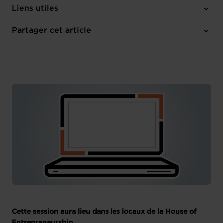
Mercredi 12 Avr 2023
Liens utiles
12:00 - 14:00
House of Entrepreneurship
Partager cet article
M'inscrire
Français
Cette session aura lieu dans les locaux de la House of
Entrepreneurship.