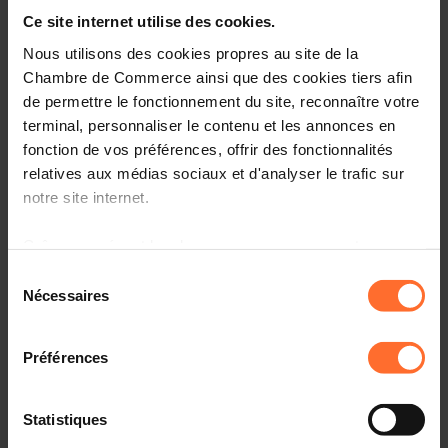
Comment fonctionne ChatGPT ?
Ce site internet utilise des cookies.
Les avantages de l'intégration de ChatGPT dans les
Nous utilisons des cookies propres au site de la
entreprises
Chambre de Commerce ainsi que des cookies tiers afin
Comment intégrer ChatGPT dans votre stratégie
de permettre le fonctionnement du site, reconnaître votre
d'entreprise ?
terminal, personnaliser le contenu et les annonces en
D'autres IA disponibles et utiles pour votre business
fonction de vos préférences, offrir des fonctionnalités
relatives aux médias sociaux et d'analyser le trafic sur
Questions et réponses
notre site internet.
Conclusion
Grâce au présent bandeau, vous pouvez accepter,
refuser ou configurer les cookies selon vos préférences,
Sélection
à l’exception des cookies strictement nécessaires au
Nécessaires
du
Cible:
fonctionnement du site. Une description des différents
consentement
cookies est accessible sous l’onglet « Détails » ci-
Cadres, Dirigeants, Entrepreneurs
Préférences
dessus.
Il est précisé que la navigation sur le site et certaines
Statistiques
fonctionnalités (ex : lecture de vidéos, partage sur les
En s’inscrivant à cet événement, les participants sont