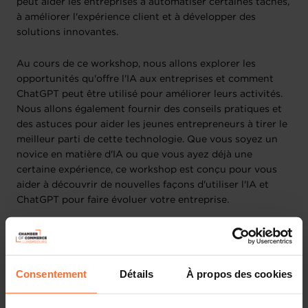
peut aider les entreprises à automatiser certaines tâches,
à améliorer l'expérience client et à développer des
solutions innovantes.
Au cours de ce workshop, nous allons explorer les
opportunités qu'offre l'IA aux entreprises et comment
ChatGPT peut être utilisé pour améliorer leurs activités.
Nous allons également fournir des conseils pratiques et
des astuces pour aider les jeunes entrepreneurs à tirer le
meilleur parti de cette technologie. Que vous soyez un
novice en matière d'IA ou que vous ayez déjà une
certaine expérience, ce workshop est conçu pour vous
aider à découvrir de nouvelles façons d'utiliser l'IA et
ChatGPT pour faire évoluer votre entreprise.
Plan de la session:
Consentement
Détails
À propos des cookies
Introduction