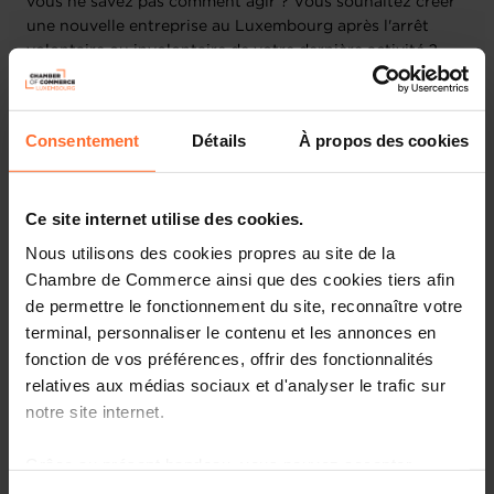
vous ne savez pas comment agir ? Vous souhaitez créer
une nouvelle entreprise au Luxembourg après l'arrêt
volontaire ou involontaire de votre dernière activité ?
Nous vous invitons à participer à notre webinaire
intitulé : "Prévention des difficultés et rebond après un
Consentement
Détails
À propos des cookies
échec ", présenté par les conseillers de la House of
Entrepreneurship. Toute participation est anonyme.
Ce site internet utilise des cookies.
Lors de ce webinaire nous aborderons les points clés
suivants à travers un tutoriel suivi d’une discussion en
Nous utilisons des cookies propres au site de la
direct avec un conseiller:
Chambre de Commerce ainsi que des cookies tiers afin
• Bref panorama de la prévention des difficultés au
de permettre le fonctionnement du site, reconnaître votre
Luxembourg
terminal, personnaliser le contenu et les annonces en
• Anticipation et détection des signaux faibles; outils
fonction de vos préférences, offrir des fonctionnalités
financiers de base.
relatives aux médias sociaux et d'analyser le trafic sur
• Mécanismes amiables et judiciaires pour gérer les
notre site internet.
difficultés : médiation, conciliation, réorganisation
judiciaire...
Grâce au présent bandeau, vous pouvez accepter,
• Gestion de crise : outils pour rebondir, restructuration
de la dette, et rétablissement de la performance.
refuser ou configurer les cookies selon vos préférences,