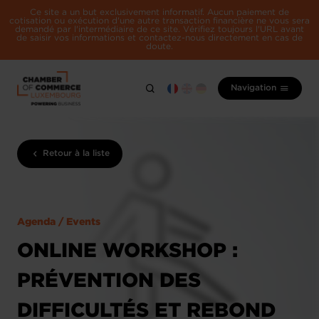
Ce site a un but exclusivement informatif. Aucun paiement de
cotisation ou exécution d'une autre transaction financière ne vous sera
demandé par l'intermédiaire de ce site. Vérifiez toujours l'URL avant
de saisir vos informations et contactez-nous directement en cas de
doute.
Navigation
Retour à la liste
Agenda / Events
ONLINE WORKSHOP :
PRÉVENTION DES
DIFFICULTÉS ET REBOND