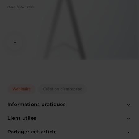
Mardi 9 Avr 2024
Webinaire
Création d'entreprise
Informations pratiques
Mardi 9 Avr 2024
Liens utiles
10:00 - 12:00
Online Workshop
Partager cet article
M'inscrire
Anglais