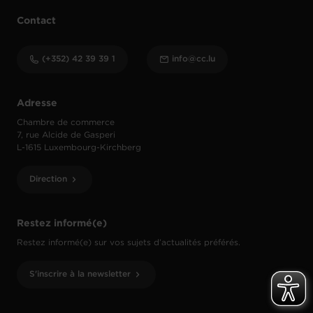
Contact
(+352) 42 39 39 1
info@cc.lu
Adresse
Chambre de commerce
7, rue Alcide de Gasperi
L-1615 Luxembourg-Kirchberg
Direction
Restez informé(e)
Restez informé(e) sur vos sujets d’actualités préférés.
S'inscrire à la newsletter