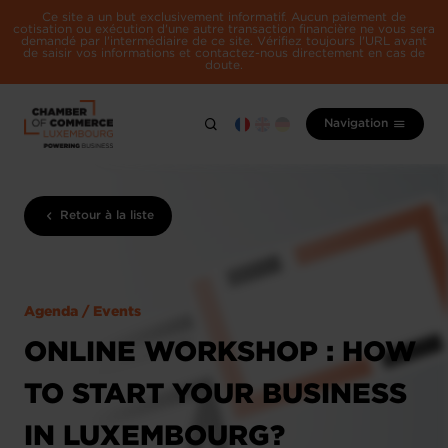
Ce site a un but exclusivement informatif. Aucun paiement de
cotisation ou exécution d'une autre transaction financière ne vous sera
demandé par l'intermédiaire de ce site. Vérifiez toujours l'URL avant
de saisir vos informations et contactez-nous directement en cas de
doute.
Navigation
Retour à la liste
Agenda / Events
ONLINE WORKSHOP : HOW
TO START YOUR BUSINESS
IN LUXEMBOURG?