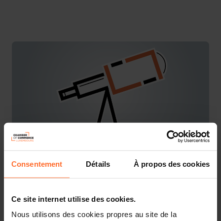
Consentement
Détails
À propos des cookies
You are starting a business from scratch or buying an
existing one in Luxembourg? Let’s get guided by the
advisors of the House of Entrepreneurship, the single
Ce site internet utilise des cookies.
point of contact for entrepreneurs.
Nous utilisons des cookies propres au site de la