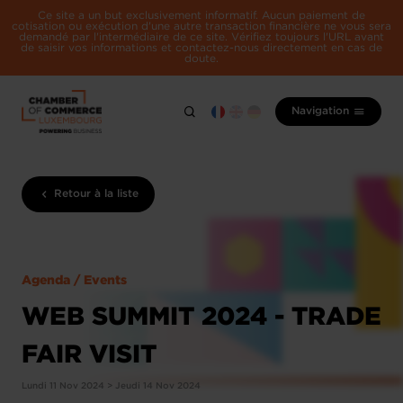
Ce site a un but exclusivement informatif. Aucun paiement de
cotisation ou exécution d'une autre transaction financière ne vous sera
demandé par l'intermédiaire de ce site. Vérifiez toujours l'URL avant
de saisir vos informations et contactez-nous directement en cas de
doute.
Navigation
Retour à la liste
Agenda / Events
WEB SUMMIT 2024 - TRADE
FAIR VISIT
Lundi 11 Nov 2024 > Jeudi 14 Nov 2024